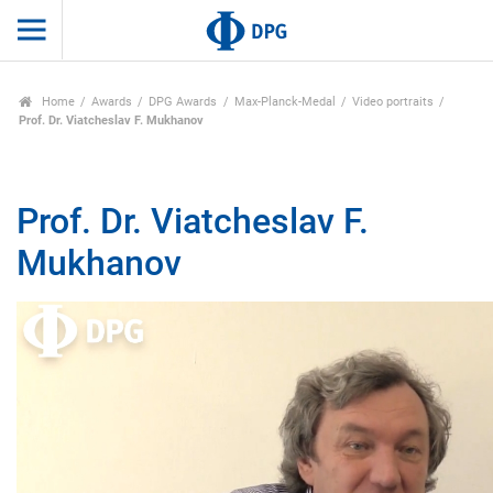
Home
Awards
DPG Awards
Max-Planck-Medal
Video portraits
Prof. Dr. Viatcheslav F. Mukhanov
Prof. Dr. Viatcheslav F.
Mukhanov