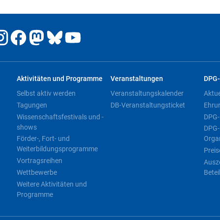
Aktivitäten und Programme
Veranstaltungen
DPG-
Selbst aktiv werden
Veranstaltungskalender
Aktu
Tagungen
DB-Veranstaltungsticket
Ehru
Wissenschaftsfestivals und -
DPG-
shows
DPG-
Förder-, Fort- und
Orga
Weiterbildungsprogramme
Preis
Vortragsreihen
Ausz
Wettbewerbe
Betei
Weitere Aktivitäten und
Programme