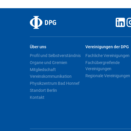
Über uns
Vereinigungen der DPG
Profil und Selbstverständnis
Fachliche Vereinigungen
Organe und Gremien
Fachübergreifende
Vereinigungen
Mitgliedschaft
Regionale Vereinigungen
Vereinskommunikation
Physikzentrum Bad Honnef
Standort Berlin
Kontakt