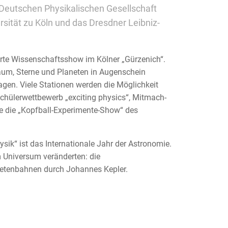
Deutschen Physikalischen Gesellschaft
ersität zu Köln und das Dresdner Leibniz-
erte Wissenschaftsshow im Kölner „Gürzenich“.
aum, Sterne und Planeten in Augenschein
gen. Viele Stationen werden die Möglichkeit
Schülerwettbewerb „exciting physics“, Mitmach-
e die „Kopfball-Experimente-Show“ des
ik“ ist das Internationale Jahr der Astronomie.
m Universum veränderten: die
netenbahnen durch Johannes Kepler.