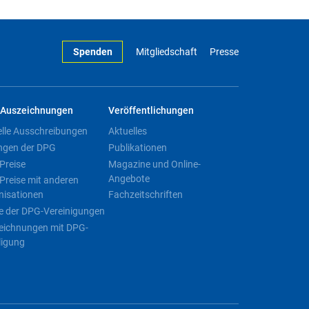
Spenden
Mitgliedschaft
Presse
Auszeichnungen
Veröffentlichungen
elle Ausschreibungen
Aktuelles
ngen der DPG
Publikationen
Preise
Magazine und Online-
Angebote
Preise mit anderen
nisationen
Fachzeitschriften
e der DPG-Vereinigungen
eichnungen mit DPG-
ligung