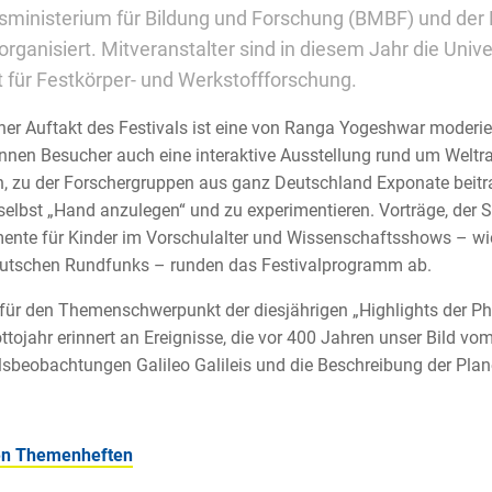
ministerium für Bildung und Forschung (BMBF) und der 
organisiert. Mitveranstalter sind in diesem Jahr die Univ
ut für Festkörper- und Werkstoffforschung.
cher Auftakt des Festivals ist eine von Ranga Yogeshwar moderi
nnen Besucher auch eine interaktive Ausstellung rund um Weltr
 zu der Forschergruppen aus ganz Deutschland Exponate beitra
 selbst „Hand anzulegen“ und zu experimentieren. Vorträge, der 
ente für Kinder im Vorschulalter und Wissenschaftsshows – wi
utschen Rundfunks – runden das Festivalprogramm ab.
für den Themenschwerpunkt der diesjährigen „Highlights der Phys
tojahr erinnert an Ereignisse, die vor 400 Jahren unser Bild vo
beobachtungen Galileo Galileis und die Beschreibung der Pla
n Themenheften