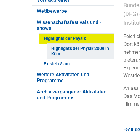
Bundes
Wettbewerbe
(DPG) 
Wissenschaftsfestivals und -
Instit
shows
Feierli
Highlights der Physik
Dort kö
Highlights der Physik 2009 in
nehmen,
Köln
bieten,
Einstein Slam
Experim
Weitere Aktivitäten und
Westde
Programme
Anlass 
Archiv vergangener Aktivitäten
Das Mot
und Programme
Himmels
⇒Zu de