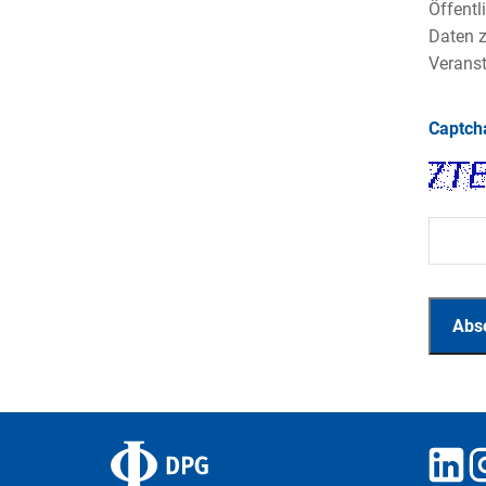
Öffentl
Daten z
Veranst
Captc