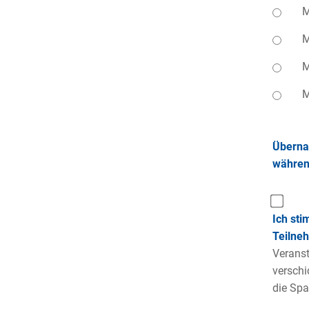
M
M
M
M
Überna
während
Ich sti
Teilneh
Veranst
verschi
die Spa