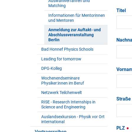
Auswahlverfahren und
Matching
Titel
Informationen für Mentorinnen
und Mentoren
Anmeldung zur Auftakt- und
Abschlussveranstaltung
Nachn
Berlin
Bad Honnef Physics Schools
Leading for tomorrow
DPG-Kolleg
Vorna
Wochenendseminare
Physiker:innen im Beruf
Netzwerk Teilchenwelt
Straße
RISE - Research Internships in
Science and Engineering
Auslandsexkursion - Physik vor Ort
international
PLZ
Vortragsreihen