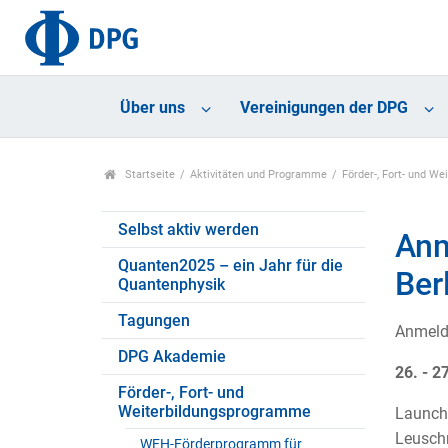
Über uns
Vereinigungen der DPG
Startseite
Aktivitäten und Programme
Förder-, Fort- und W
Selbst aktiv werden
Anm
Quanten2025 – ein Jahr für die
Ber
Quantenphysik
Tagungen
Anmeldu
DPG Akademie
26. - 
Förder-, Fort- und
Weiterbildungsprogramme
Launch
Leusch
WEH-Förderprogramm für