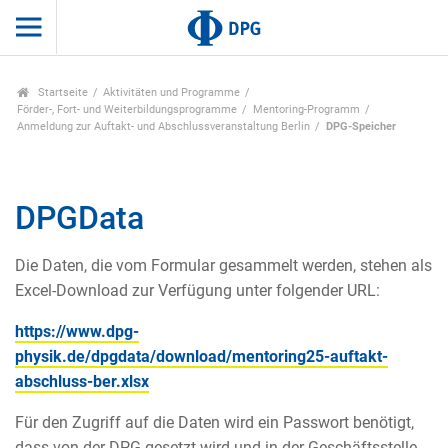
Startseite
Aktivitäten und Programme
Förder-, Fort- und Weiterbildungsprogramme
Mentoring-Programm
Anmeldung zur Auftakt- und Abschlussveranstaltung Berlin
DPG-Speicher
DPGData
Die Daten, die vom Formular gesammelt werden, stehen als
Excel-Download zur Verfügung unter folgender URL:
https://www.dpg-
physik.de/dpgdata/download/mentoring25-auftakt-
abschluss-ber.xlsx
Für den Zugriff auf die Daten wird ein Passwort benötigt,
dass von der DPG gesetzt wird und in der Geschäftsstelle