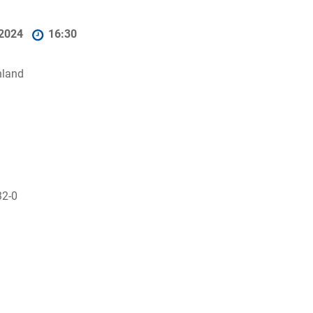
.2024
16:30
hland
32-0