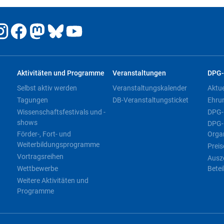
Aktivitäten und Programme
Veranstaltungen
DPG-
Selbst aktiv werden
Veranstaltungskalender
Aktu
Tagungen
DB-Veranstaltungsticket
Ehru
Wissenschaftsfestivals und -
DPG-
shows
DPG-
Förder-, Fort- und
Orga
Weiterbildungsprogramme
Preis
Vortragsreihen
Ausz
Wettbewerbe
Betei
Weitere Aktivitäten und
Programme