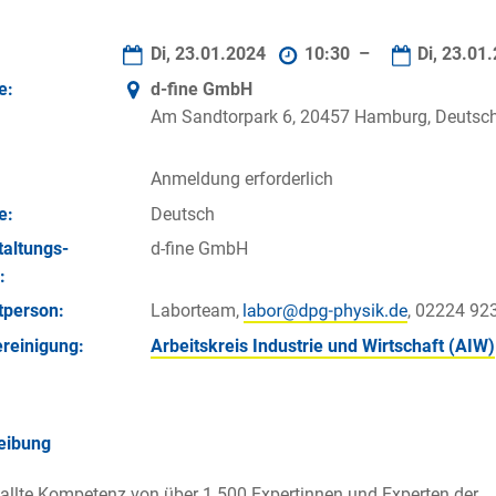
Di, 23.01.2024
10:30 –
Di, 23.01
e:
d-fine GmbH
Am Sandtorpark 6, 20457 Hamburg, Deutsc
Anmeldung erforderlich
e:
Deutsch
taltungs­
d-fine GmbH
:
­person:
Laborteam,
, 02224 92
reinigung:
Arbeitskreis Industrie und Wirtschaft (AIW)
eibung
allte Kompetenz von über 1.500 Expertinnen und Experten der