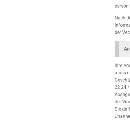
persönl
Nach de
Informa
der Ver
An
Ihre An
muss un
Geschäf
22 24 /
Absagen
der War
Sie dar
Unanne