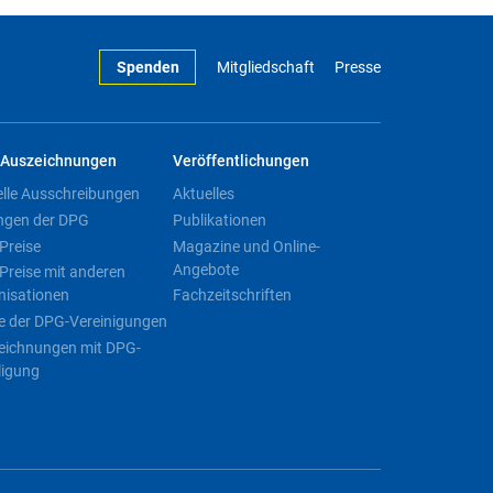
Spenden
Mitgliedschaft
Presse
Auszeichnungen
Veröffentlichungen
elle Ausschreibungen
Aktuelles
ngen der DPG
Publikationen
Preise
Magazine und Online-
Angebote
Preise mit anderen
nisationen
Fachzeitschriften
e der DPG-Vereinigungen
eichnungen mit DPG-
ligung