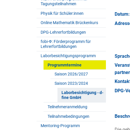
Tagungsteilnahmen
Physik für Schüler:innen
Datum:
Online Mathematik Brückenkurs
Adress
DPG-Lehrerfortbildungen
fobi-Ф: Förderprogramm für
Lehrerfortbildungen
Sprach
Laborbesichtigungsprogramm
Veran­s
Programmtermine
partner
Saison 2026/2027
Kontakt
Saison 2023/2024
DPG-Ve
Laborbesichtigung - d-
fine GmbH
Teilnehmeranmeldung
Beschr
Teilnahmebedingungen
Mentoring-Programm
Die geb