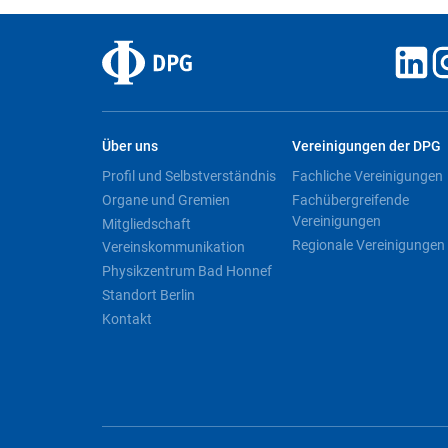
Über uns
Vereinigungen der DPG
Profil und Selbstverständnis
Fachliche Vereinigungen
Organe und Gremien
Fachübergreifende
Vereinigungen
Mitgliedschaft
Regionale Vereinigungen
Vereinskommunikation
Physikzentrum Bad Honnef
Standort Berlin
Kontakt