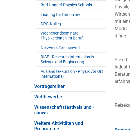
Bad Honnef Physics Schools
Physik,
Wirtsch
Leading for tomorrow
mit ein
DPG-Kolleg
Modelli
Wochenendseminare
d-fine.
Physiker:innen im Beruf
Netzwerk Teilchenwelt
RISE - Research Internships in
Sie erh
Science and Engineering
Industr
Auslandsexkursion - Physik vor Ort
Beratun
international
erfahre
Vortragsreihen
Wettbewerbe
Reisek
Wissenschaftsfestivals und -
shows
Weitere Aktivitäten und
Programme
Progr