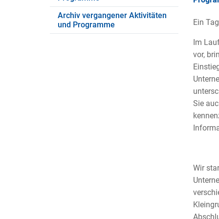
Archiv vergangener Aktivitäten
Ein Tag 
und Programme
Im Lauf
vor, br
Einstie
Untern
untersc
Sie auc
kennenz
Informa
Wir sta
Unterne
verschi
Kleing
Abschlu