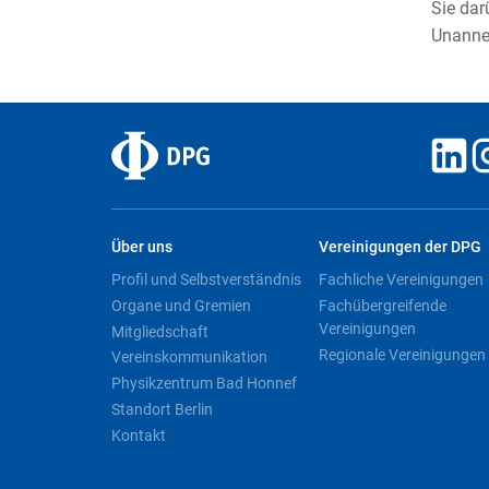
Sie dar
Unanne
Über uns
Vereinigungen der DPG
Profil und Selbstverständnis
Fachliche Vereinigungen
Organe und Gremien
Fachübergreifende
Vereinigungen
Mitgliedschaft
Regionale Vereinigungen
Vereinskommunikation
Physikzentrum Bad Honnef
Standort Berlin
Kontakt