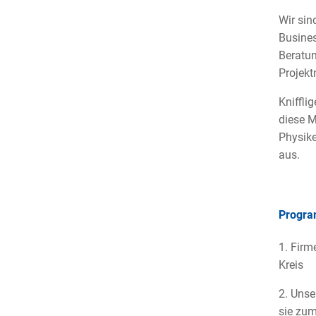
Wir sin
Busines
Beratun
Projekt
Kniffli
diese M
Physike
aus.
Progr
1. Firm
Kreis
2. Unse
sie zum