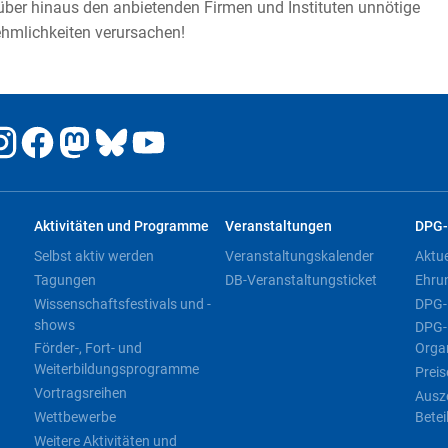
über hinaus den anbietenden Firmen und Instituten unnötige
hmlichkeiten verursachen!
Aktivitäten und Programme
Veranstaltungen
DPG-
Selbst aktiv werden
Veranstaltungskalender
Aktu
Tagungen
DB-Veranstaltungsticket
Ehru
Wissenschaftsfestivals und -
DPG-
shows
DPG-
Förder-, Fort- und
Orga
Weiterbildungsprogramme
Preis
Vortragsreihen
Ausz
Wettbewerbe
Betei
Weitere Aktivitäten und