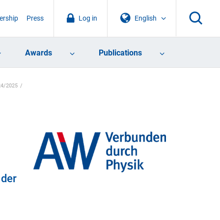
rship
Press
Log in
English
Awards
Publications
24/2025
 der