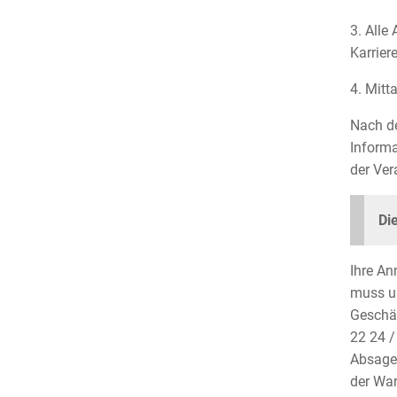
3. Alle
Karrier
4. Mitt
Nach de
Informa
der Ver
Di
Ihre An
muss un
Geschäf
22 24 /
Absagen
der War