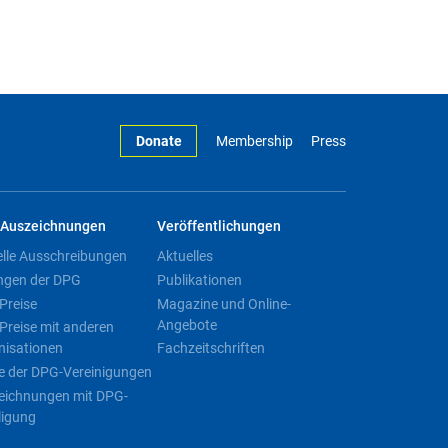
Donate
Membership
Press
Auszeichnungen
Veröffentlichungen
elle Ausschreibungen
Aktuelles
ngen der DPG
Publikationen
Preise
Magazine und Online-
Angebote
Preise mit anderen
nisationen
Fachzeitschriften
e der DPG-Vereinigungen
eichnungen mit DPG-
ligung