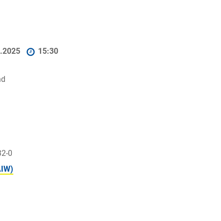
5.2025
15:30
nd
32-0
AIW)