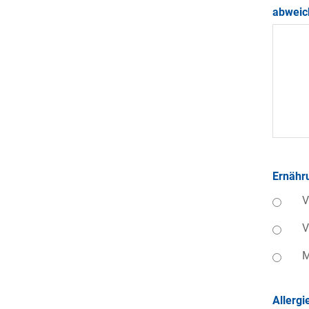
abweic
Ernähr
V
V
M
Allergi