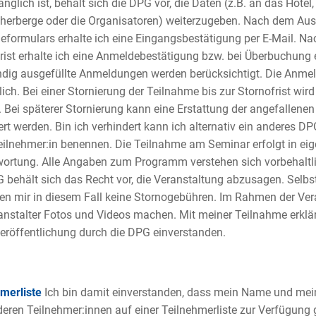
glich ist, behält sich die DPG vor, die Daten (z.B. an das Hotel,
erberge oder die Organisatoren) weiterzugeben. Nach dem Aus
formulars erhalte ich eine Eingangsbestätigung per E-Mail. Na
rist erhalte ich eine Anmeldebestätigung bzw. bei Überbuchung 
ndig ausgefüllte Anmeldungen werden berücksichtigt. Die Anmel
lich. Bei einer Stornierung der Teilnahme bis zur Stornofrist wi
t. Bei späterer Stornierung kann eine Erstattung der angefallene
ert werden. Bin ich verhindert kann ich alternativ ein anderes DP
eilnehmer:in benennen. Die Teilnahme am Seminar erfolgt in eig
ortung. Alle Angaben zum Programm verstehen sich vorbehaltl
 behält sich das Recht vor, die Veranstaltung abzusagen. Selbs
en mir in diesem Fall keine Stornogebühren. Im Rahmen der Ve
anstalter Fotos und Videos machen. Mit meiner Teilnahme erklär
eröffentlichung durch die DPG einverstanden.
hmerliste
Ich bin damit einverstanden, dass mein Name und mei
eren Teilnehmer:innen auf einer Teilnehmerliste zur Verfügung ge