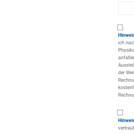
Hinweis
ich nac
Physika
anfalle
Ausstel
der We
Rechnun
kostenf
Rechnun
Hinwei
vertrau