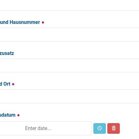
 und Hausnummer
zusatz
d Ort
sdatum