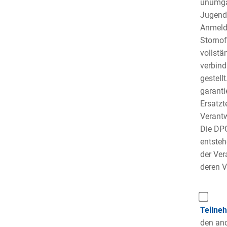
unumgän
Jugendh
Anmelde
Stornof
vollstä
verbind
gestell
garanti
Ersatzt
Verantw
Die DPG
entsteh
der Ver
deren V
Teilne
den and