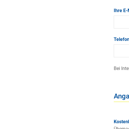
Ihre E
Telef
Bei Int
Anga
Kosten
Übernac