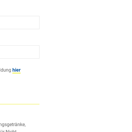
eldung
hier
ngsgetränke,
ür Nicht-