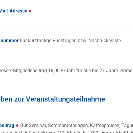
-Mail-Adresse
onnummer
Für kurzfristige Rückfragen bzw. Nachrückerliste
eresse: Mitgliedsbeitrag
18,00 €/Jahr für alle
bis 27 Jahre. Anm
ben zur Veranstaltungsteilnahme
beitrag
(für Seminar, Seminarunterlagen, Kaffeepausen, Tagu
htung inkl. Frühstück) Für DPG-Mitglieder: 399,- Euro + MwSt. F