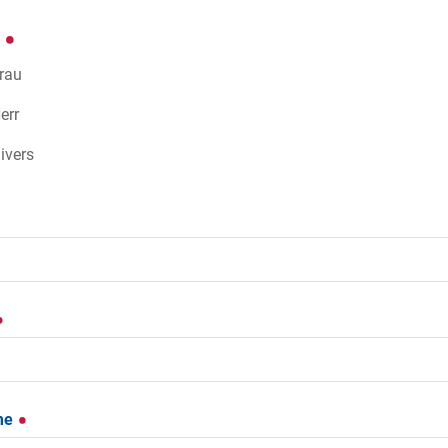
e
rau
err
ivers
me