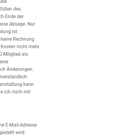
 die
füllen des
ch Ende der
eine Absage. Nur
dung ist
rd keine Rechnung
n Kosten nicht mehr
G-Mitglied als
ener
ich Änderungen.
tverständlich
ranstaltung kann
e ich mich mit
ne E-Mail-Adresse
stellt wird.