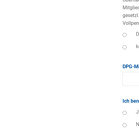
Mitglie
gesetzl
Vollpen
D
k
DPG-Mi
Ich be
J
N