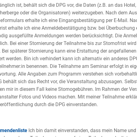
glich ist, behält sich die DPG vor, die Daten (z.B. an das Hotel,
erberge oder die Organisatoren) weiterzugeben. Nach dem Aus
formulars erhalte ich eine Eingangsbestätigung per E-Mail. Na
rist erhalte ich eine Anmeldebestätigung bzw. bei Überbuchung 
ndig ausgefüllte Anmeldungen werden berücksichtigt. Die Anmel
lich. Bei einer Stornierung der Teilnahme bis zur Stornofrist wi
t. Bei späterer Stornierung kann eine Erstattung der angefallene
ert werden. Bin ich verhindert kann ich alternativ ein anderes DP
eilnehmer:in benennen. Die Teilnahme am Seminar erfolgt in eig
ortung. Alle Angaben zum Programm verstehen sich vorbehaltl
 behält sich das Recht vor, die Veranstaltung abzusagen. Selbs
en mir in diesem Fall keine Stornogebühren. Im Rahmen der Ve
anstalter Fotos und Videos machen. Mit meiner Teilnahme erklär
eröffentlichung durch die DPG einverstanden.
hmendenliste
Ich bin damit einverstanden, dass mein Name und 