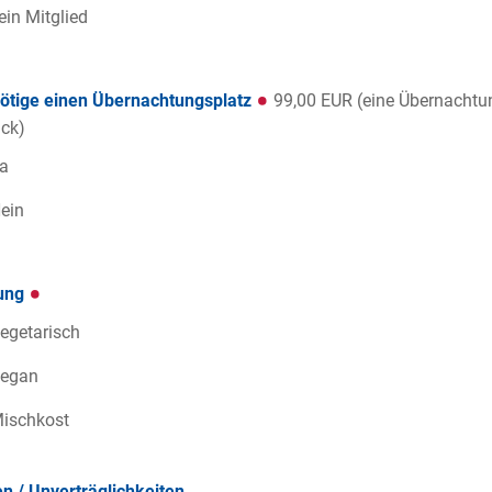
ein Mitglied
nötige einen Übernachtungsplatz
99,00 EUR (eine Übernachtun
ck)
a
ein
ung
egetarisch
egan
ischkost
en / Unverträglichkeiten