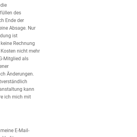
 die
füllen des
ch Ende der
eine Absage. Nur
dung ist
rd keine Rechnung
n Kosten nicht mehr
G-Mitglied als
ener
ich Änderungen.
tverständlich
ranstaltung kann
e ich mich mit
meine E-Mail-