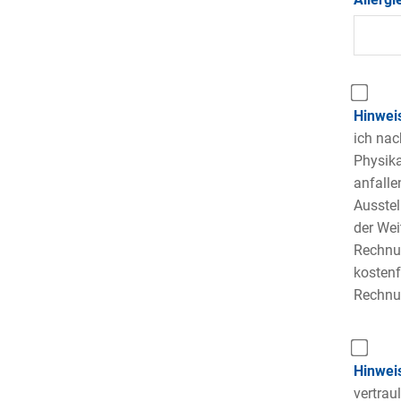
Hinweis
ich nac
Physika
anfalle
Ausstel
der We
Rechnun
kostenf
Rechnun
Hinwei
vertrau