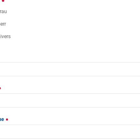
e
rau
err
ivers
me