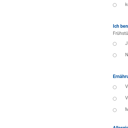
k
Ich be
Frühstü
J
N
Ernähr
V
V
M
Allergi