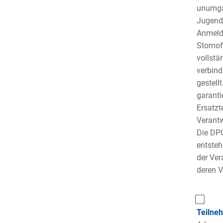
unumgän
Jugendh
Anmelde
Stornof
vollstä
verbind
gestell
garanti
Ersatzt
Verantw
Die DPG
entsteh
der Ver
deren V
Teilne