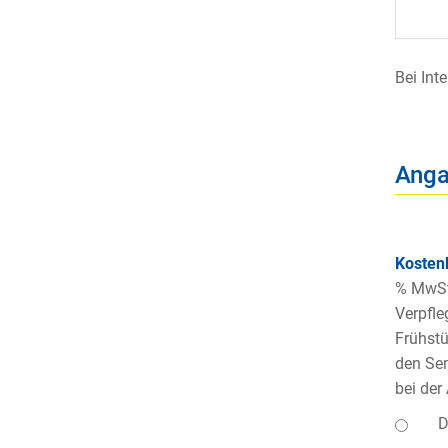
Bei Int
Anga
Kosten
% MwSt.
Verpfle
Frühstü
den Sem
bei der
D