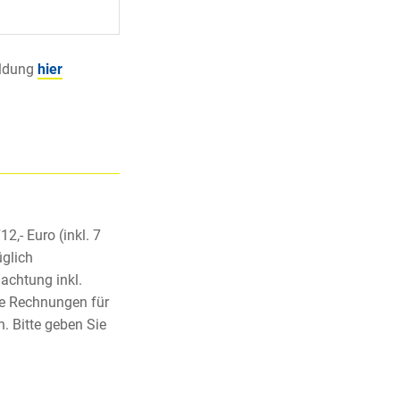
eldung
hier
2,- Euro (inkl. 7
üglich
achtung inkl.
te Rechnungen für
. Bitte geben Sie