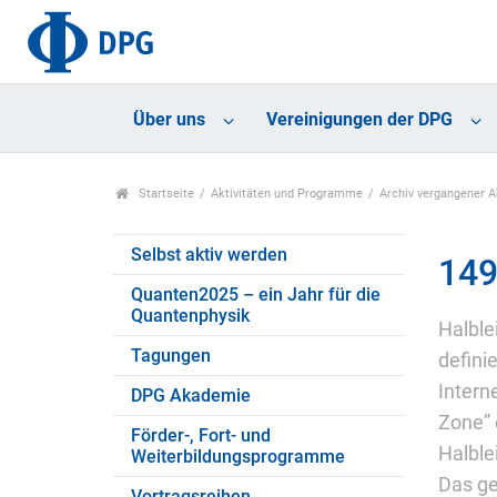
Über uns
Vereinigungen der DPG
Startseite
Aktivitäten und Programme
Archiv vergangener 
Selbst aktiv werden
149
Quanten2025 – ein Jahr für die
Quantenphysik
Halble
Tagungen
defini
Intern
DPG Akademie
Zone” 
Förder-, Fort- und
Halble
Weiterbildungsprogramme
Das ge
Vortragsreihen