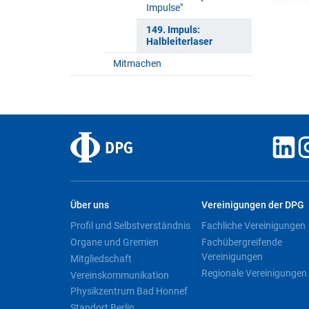
Impulse"
149. Impuls:
Halbleiterlaser
Mitmachen
Über uns
Vereinigungen der DPG
Profil und Selbstverständnis
Fachliche Vereinigungen
Organe und Gremien
Fachübergreifende
Vereinigungen
Mitgliedschaft
Regionale Vereinigungen
Vereinskommunikation
Physikzentrum Bad Honnef
Standort Berlin