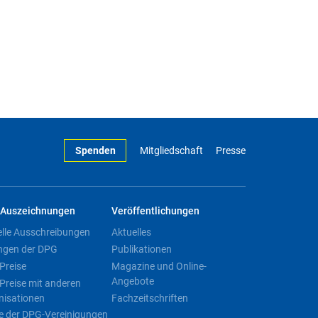
Spenden
Mitgliedschaft
Presse
Auszeichnungen
Veröffentlichungen
elle Ausschreibungen
Aktuelles
ngen der DPG
Publikationen
Preise
Magazine und Online-
Angebote
Preise mit anderen
nisationen
Fachzeitschriften
e der DPG-Vereinigungen