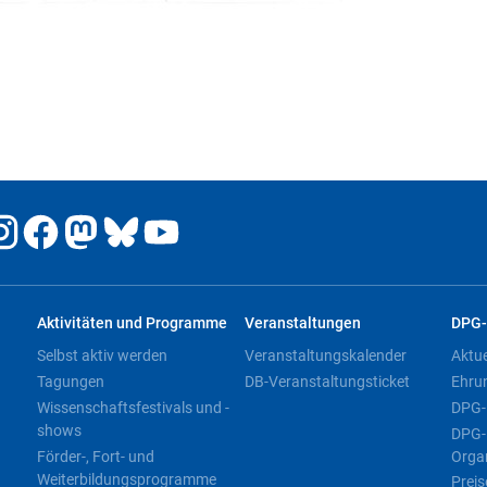
Aktivitäten und Programme
Veranstaltungen
DPG-
Selbst aktiv werden
Veranstaltungskalender
Aktu
Tagungen
DB-Veranstaltungsticket
Ehru
Wissenschaftsfestivals und -
DPG-
shows
DPG-
Förder-, Fort- und
Orga
Weiterbildungsprogramme
Preis