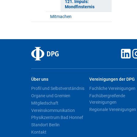
121. Impuls:
Mondfinsternis
Mitmachen
Über uns
Vereinigungen der DPG
Profil und Selbstverständnis
Fachliche Vereinigungen
Organe und Gremien
Fachübergreifende
Vereinigungen
Mitgliedschaft
Regionale Vereinigungen
Vereinskommunikation
Physikzentrum Bad Honnef
Standort Berlin
Kontakt