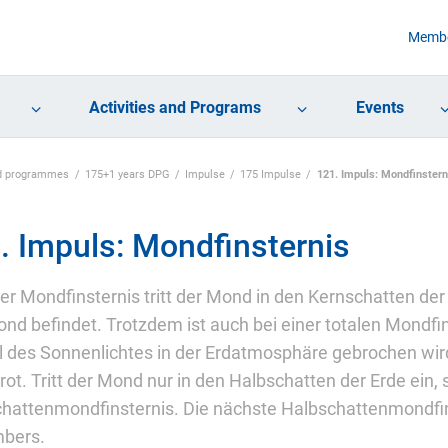
Membe
Activities and Programs
Events
and programmes
175+1 years DPG
Impulse
175 Impulse
121. Impuls: Mondfinstern
. Impuls: Mondfinsternis
ner Mondfinsternis tritt der Mond in den Kernschatten de
nd befindet. Trotzdem ist auch bei einer totalen Mondfin
il des Sonnenlichtes in der Erdatmosphäre gebrochen wird
rot. Tritt der Mond nur in den Halbschatten der Erde ein, 
hattenmondfinsternis. Die nächste Halbschattenmondfins
bers.