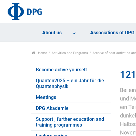
About us
Associations of DPG
Home
Activities and Programs
Archive of past activities 
Become active yourself
121
Quanten2025 – ein Jahr für die
Quantenphysik
Bei ei
Meetings
und Mo
ein Te
DPG Akademie
dunkel
Support , further education and
Halbsc
training programmes
Novem
Lecture series