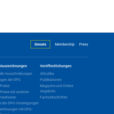
Donate
Membership
Press
Auszeichnungen
Veröffentlichungen
elle Ausschreibungen
Aktuelles
ngen der DPG
Publikationen
Preise
Magazine und Online-
Angebote
Preise mit anderen
nisationen
Fachzeitschriften
e der DPG-Vereinigungen
eichnungen mit DPG-