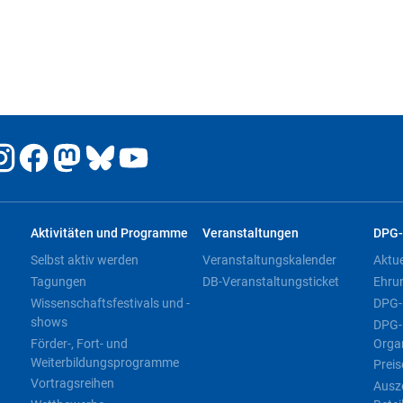
Aktivitäten und Programme
Veranstaltungen
DPG-
Selbst aktiv werden
Veranstaltungskalender
Aktu
Tagungen
DB-Veranstaltungsticket
Ehru
Wissenschaftsfestivals und -
DPG-
shows
DPG-
Förder-, Fort- und
Orga
Weiterbildungsprogramme
Preis
Vortragsreihen
Ausz