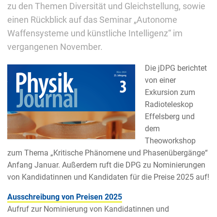
zu den Themen Diversität und Gleichstellung, sowie
einen Rückblick auf das Seminar „Autonome
Waffensysteme und künstliche Intelligenz“ im
vergangenen November.
Die jDPG berichtet
von einer
Exkursion zum
Radioteleskop
Effelsberg und
dem
Theoworkshop
zum Thema „Kritische Phänomene und Phasenübergänge“
Anfang Januar. Außerdem ruft die DPG zu Nominierungen
von Kandidatinnen und Kandidaten für die Preise 2025 auf!
Ausschreibung von Preisen 2025
Aufruf zur Nominierung von Kandidatinnen und