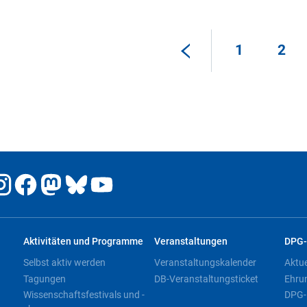
1
2
Aktivitäten und Programme
Veranstaltungen
DPG-
Selbst aktiv werden
Veranstaltungskalender
Aktu
Tagungen
DB-Veranstaltungsticket
Ehru
Wissenschaftsfestivals und -
DPG-