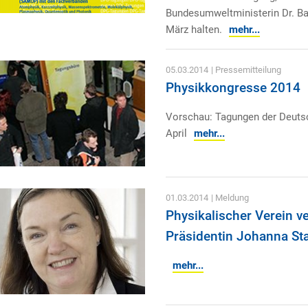
Bundesumweltministerin Dr. Ba
März halten.
mehr...
05.03.2014
| Pressemitteilung
Physikkongresse 2014
Vorschau: Tagungen der Deutsc
April
mehr...
01.03.2014
| Meldung
Physikalischer Verein v
Präsidentin Johanna St
mehr...