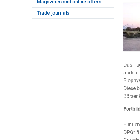
Magazines and online offers
Trade journals
Das Tag
andere 
Biophys
Diese b
Börsenk
Fortbil
Für Leh
DPG“ fi