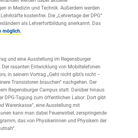
Behandelt werden dabei aktuelle
en in Medizin und Technik. Außerdem werden
Lehrkräfte kostenfrei. Die „Lehrertage der DPG“
ländern als Lehrerfortbildung anerkannt. Das
e möglich.
rag und eine Ausstellung im Regensburger
i. Der rasanten Entwicklung von Mobiltelefonen
s, in seinem Vortrag „Geht nicht gibt‘s nicht –
inere Transistoren brauchen“ nachgehen. Der
 dem Regensburger Campus statt. Darüber hinaus
r DPG-Tagung zum öffentlichen Labor: Dort gibt
d Warenkasse“, eine Ausstellung mit
unen kann man dabei Feuerwirbel, zerspringende
rogramm, das von Physikerinnen und Physikern der
autnah“.