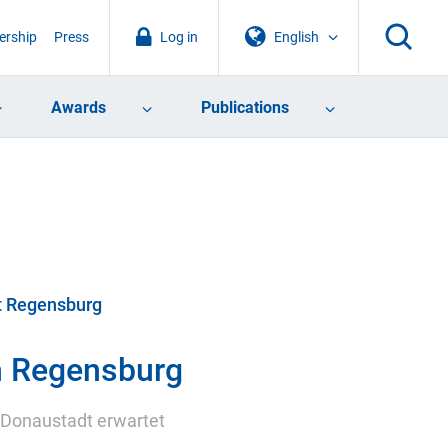
rship
Press
Log in
English
Awards
Publications
ät Regensburg
n Regensburg
 Donaustadt erwartet