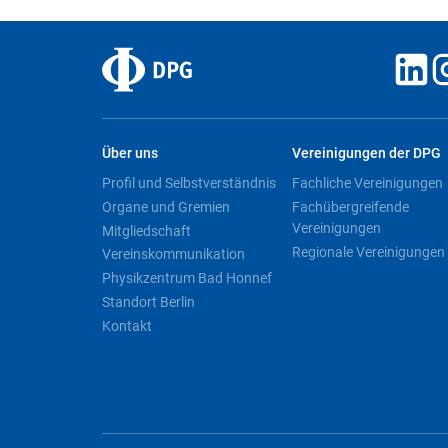
Über uns
Vereinigungen der DPG
Profil und Selbstverständnis
Fachliche Vereinigungen
Organe und Gremien
Fachübergreifende
Vereinigungen
Mitgliedschaft
Regionale Vereinigungen
Vereinskommunikation
Physikzentrum Bad Honnef
Standort Berlin
Kontakt