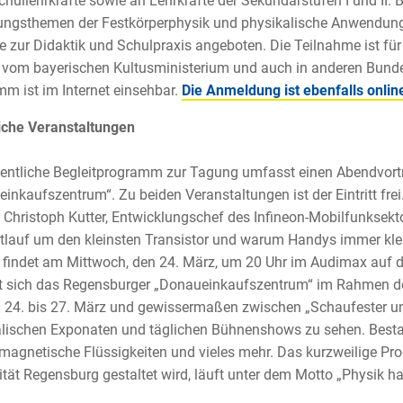
hullehrkräfte sowie an Lehrkräfte der Sekundarstufen I und II. 
ungsthemen der Festkörperphysik und physikalische Anwendung
e zur Didaktik und Schulpraxis angeboten. Die Teilnahme ist für 
vom bayerischen Kultusministerium und auch in anderen Bundes
m ist im Internet einsehbar.
Die Anmeldung ist ebenfalls onlin
iche Veranstaltungen
entliche Begleitprogramm zur Tagung umfasst einen Abendvort
inkaufszentrum“. Zu beiden Veranstaltungen ist der Eintritt fre
. Christoph Kutter, Entwicklungschef des Infineon-Mobilfunksektor
tlauf um den kleinsten Transistor und warum Handys immer kle
 findet am Mittwoch, den 24. März, um 20 Uhr im Audimax auf
 sich das Regensburger „Donaueinkaufszentrum“ im Rahmen de
 24. bis 27. März und gewissermaßen zwischen „Schaufester un
lischen Exponaten und täglichen Bühnenshows zu sehen. Besta
 magnetische Flüssigkeiten und vieles mehr. Das kurzweilige P
ität Regensburg gestaltet wird, läuft unter dem Motto „Physik h