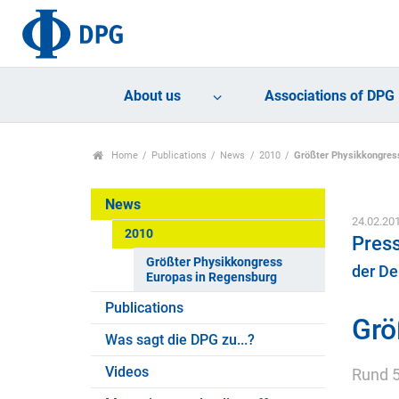
About us
Associations of DPG
Home
Publications
News
2010
Größter Physikkongres
News
24.02.20
2010
Pres
Größter Physikkongress
der De
Europas in Regensburg
Publications
Grö
Was sagt die DPG zu...?
Videos
Rund 5