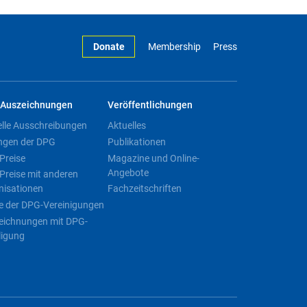
Donate
Membership
Press
Auszeichnungen
Veröffentlichungen
elle Ausschreibungen
Aktuelles
ngen der DPG
Publikationen
Preise
Magazine und Online-
Angebote
Preise mit anderen
nisationen
Fachzeitschriften
e der DPG-Vereinigungen
eichnungen mit DPG-
ligung