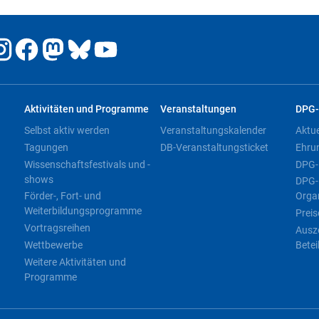
Aktivitäten und Programme
Veranstaltungen
DPG-
Selbst aktiv werden
Veranstaltungskalender
Aktu
Tagungen
DB-Veranstaltungsticket
Ehru
Wissenschaftsfestivals und -
DPG-
shows
DPG-
Förder-, Fort- und
Orga
Weiterbildungsprogramme
Preis
Vortragsreihen
Ausz
Wettbewerbe
Betei
Weitere Aktivitäten und
Programme