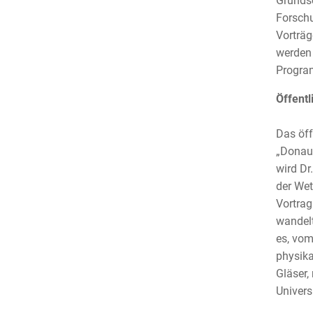
Grundsc
Forsch
Vorträg
werden 
Program
Öffentl
Das öff
„Donaue
wird Dr
der Wet
Vortrag
wandelt
es, vom
physika
Gläser,
Univers