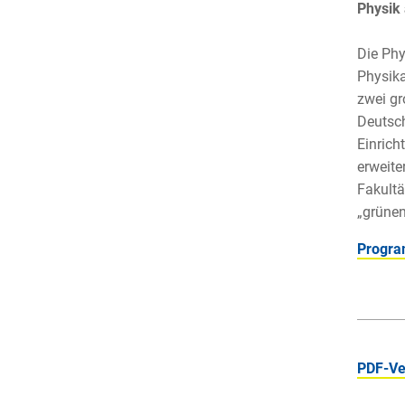
Physik 
Die Phy
Physika
zwei gr
Deutsch
Einrich
erweite
Fakultä
„grünen
Progra
PDF-Ve