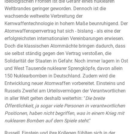
ideologischen Fronten ist die Gefahr eines nuklearen
Weltbrandes geringer geworden. Dennoch ist die
wachsende weltweite Verbreitung der
Kernwaffentechnologie in hohem Maße beunruhigend. Der
Atomwaffensperrvertrag hat sich - bislang - als eine der
erfolgreichsten internationalen Vereinbarungen erwiesen.
Doch die klassischen Atommächte bringen dadurch, dass
sie selbst ständig gegen den Vertrag verstoßen, die
Solidarität der Staaten in Gefahr. Noch immer lagern in Ost
und West Tausende nuklearer Sprengköpfe, davon allein
150 Nuklearbomben in Deutschland. Zudem wird die
Entwicklung neuer Atomwaffen vorbereitet. Einsteins und
Russels Zweifel am Urteilsvermögen der Verantwortlichen
in aller Welt gelten deshalb weiterhin: "
Die breite
Öffentlichkeit, ja sogar viele Personen in verantwortlichen
Positionen, haben nicht begriffen, was in einem Krieg mit
nuklearen Bomben auf dem Spiele steht
."
Russell, Einstein und ihre Kollegen fühlten sich in der