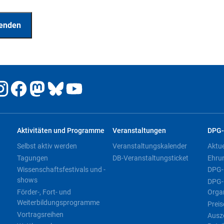
Aktivitäten und Programme
Veranstaltungen
DPG-
Selbst aktiv werden
Veranstaltungskalender
Aktu
Tagungen
DB-Veranstaltungsticket
Ehru
Wissenschaftsfestivals und -
DPG-
shows
DPG-
Förder-, Fort- und
Orga
Weiterbildungsprogramme
Preis
Vortragsreihen
Ausz