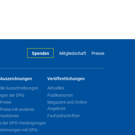
Spenden
Mitgliedschaft
Presse
Auszeichnungen
Veröffentlichungen
elle Ausschreibungen
Aktuelles
ngen der DPG
Publikationen
Preise
Magazine und Online-
Angebote
Preise mit anderen
nisationen
Fachzeitschriften
e der DPG-Vereinigungen
eichnungen mit DPG-