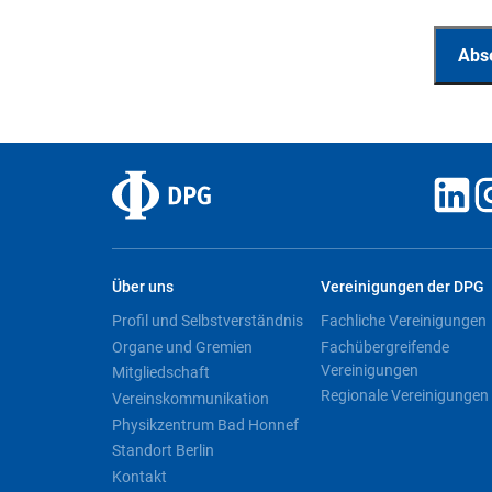
Über uns
Vereinigungen der DPG
Profil und Selbstverständnis
Fachliche Vereinigungen
Organe und Gremien
Fachübergreifende
Vereinigungen
Mitgliedschaft
Regionale Vereinigungen
Vereinskommunikation
Physikzentrum Bad Honnef
Standort Berlin
Kontakt