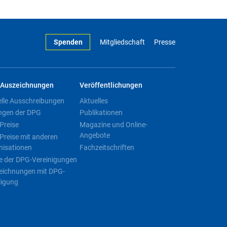
Spenden
Mitgliedschaft
Presse
Auszeichnungen
Veröffentlichungen
elle Ausschreibungen
Aktuelles
ngen der DPG
Publikationen
Preise
Magazine und Online-
Angebote
Preise mit anderen
nisationen
Fachzeitschriften
e der DPG-Vereinigungen
eichnungen mit DPG-
ligung