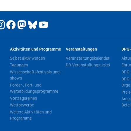
Aktivitäten und Programme
Veranstaltungen
DPG-
Selbst aktiv werden
Veranstaltungskalender
Aktu
Tagungen
DB-Veranstaltungsticket
Ehru
Wissenschaftsfestivals und -
DPG-
shows
DPG-
Förder-, Fort- und
Orga
Weiterbildungsprogramme
Preis
Vortragsreihen
Ausz
Wettbewerbe
Betei
Weitere Aktivitäten und
Programme