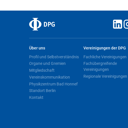
Über uns
Vereinigungen der DPG
Profil und Selbstverständnis
Fachliche Vereinigungen
Organe und Gremien
Fachübergreifende
Vereinigungen
Mitgliedschaft
Regionale Vereinigungen
Vereinskommunikation
Physikzentrum Bad Honnef
Standort Berlin
Kontakt