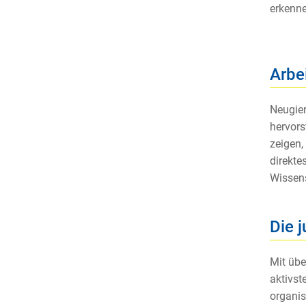
erkenne
Arbe
Neugier
hervor
zeigen,
direkte
Wissens
Die 
Mit übe
aktivst
organis