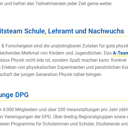
n und helfen den Teilnehmenden jeder Zeit gerne weiter.
itsteam Schule, Lehramt und Nachwuchs
 & Forschergeist sind die unabdingbaren Zutaten für gute physi
stechendes Merkmal von Kindern und Jugendlichen. Das
A-Team
 dass Physik nicht öde ist, sondern Spaß machen kann. Konkret 
s Erleben von physikalischen Experimenten und persönlichen Ko
chaft der jungen Generation Physik näher bringen.
junge DPG
r 4.000 Mitgliedern und über 200 Veranstaltungen pro Jahr zähl
en Vereinigungen der DPG. Über dreißig Regionalgrup­pen sowie
ieren Programme für Schülerinnen und Schüler, Studierende un