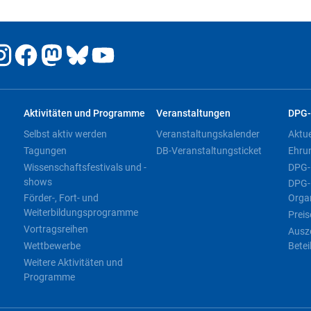
Aktivitäten und Programme
Veranstaltungen
DPG-
Selbst aktiv werden
Veranstaltungskalender
Aktu
Tagungen
DB-Veranstaltungsticket
Ehru
Wissenschaftsfestivals und -
DPG-
shows
DPG-
Förder-, Fort- und
Orga
Weiterbildungsprogramme
Preis
Vortragsreihen
Ausz
Wettbewerbe
Betei
Weitere Aktivitäten und
Programme