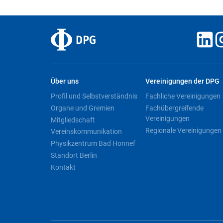
Über uns
Vereinigungen der DPG
Profil und Selbstverständnis
Fachliche Vereinigungen
Organe und Gremien
Fachübergreifende
Vereinigungen
Mitgliedschaft
Regionale Vereinigungen
Vereinskommunikation
Physikzentrum Bad Honnef
Standort Berlin
Kontakt