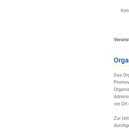
Kont
Veranst
Orga
Das Org
Prom
o
v
Organis
Adminis
vor Ort
Zur Unt
durchge