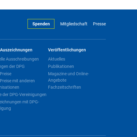
Spenden
Mitgliedschaft
Presse
Auszeichnungen
Veröffentlichungen
elle Ausschreibungen
Aktuelles
ngen der DPG
Publikationen
Preise
Magazine und Online-
Angebote
Preise mit anderen
nisationen
Fachzeitschriften
e der DPG-Vereinigungen
eichnungen mit DPG-
ligung