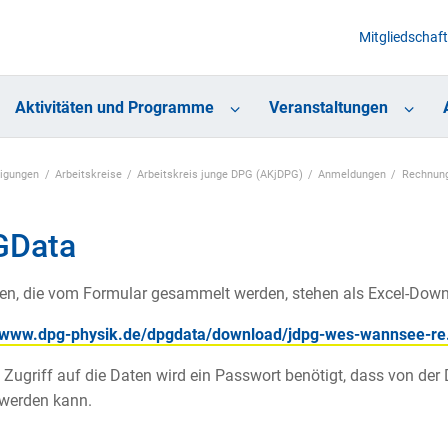
Mitgliedschaft
Aktivitäten und Programme
Veranstaltungen
nigungen
Arbeitskreise
Arbeitskreis junge DPG (AKjDPG)
Anmeldungen
Rechnung
GData
en, die vom Formular gesammelt werden, stehen als Excel-Down
//www.dpg-physik.de/dpgdata/download/jdpg-wes-wannsee-re.
 Zugriff auf die Daten wird ein Passwort benötigt, dass von der 
 werden kann.