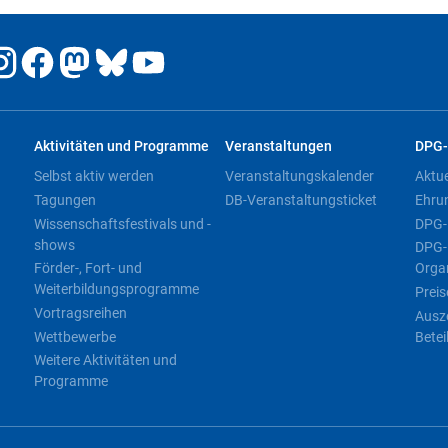
Aktivitäten und Programme
Veranstaltungen
DPG-
Selbst aktiv werden
Veranstaltungskalender
Aktu
Tagungen
DB-Veranstaltungsticket
Ehru
Wissenschaftsfestivals und -
DPG-
shows
DPG-
Förder-, Fort- und
Orga
Weiterbildungsprogramme
Preis
Vortragsreihen
Ausz
Wettbewerbe
Betei
Weitere Aktivitäten und
Programme