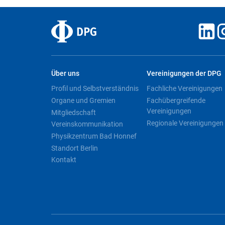
Über uns
Vereinigungen der DPG
Profil und Selbstverständnis
Fachliche Vereinigungen
Organe und Gremien
Fachübergreifende
Vereinigungen
Mitgliedschaft
Regionale Vereinigungen
Vereinskommunikation
Physikzentrum Bad Honnef
Standort Berlin
Kontakt