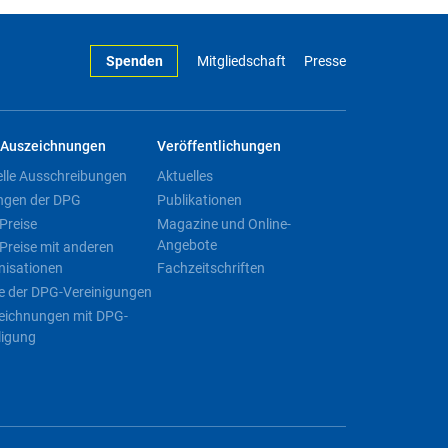
Spenden
Mitgliedschaft
Presse
Auszeichnungen
Veröffentlichungen
elle Ausschreibungen
Aktuelles
ngen der DPG
Publikationen
Preise
Magazine und Online-
Angebote
Preise mit anderen
nisationen
Fachzeitschriften
e der DPG-Vereinigungen
eichnungen mit DPG-
ligung