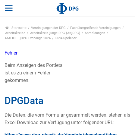
Startseite
Vereinigungen der DPG
Fachübergreifende Vereinigungen
Arbeitskreise
Arbeitskreis junge DPG (AKjDPG)
Anmeldungen
MAFIHE - jDPG Exchange 2024
DPG-Speicher
Fehler
Beim Anzeigen des Portlets
ist es zu einem Fehler
gekommen.
DPGData
Die Daten, die vom Formular gesammelt werden, stehen als
Excel-Download zur Verfügung unter folgender URL:
https://www.dpg-physik.de/dpgdata/download/jdpg-