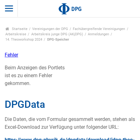
Startseite
Vereinigungen der DPG
Fachübergreifende Vereinigungen
Arbeitskreise
Arbeitskreis junge DPG (AKjDPG)
Anmeldungen
14. Theoworkshop 2024
DPG-Speicher
Fehler
Beim Anzeigen des Portlets
ist es zu einem Fehler
gekommen.
DPGData
Die Daten, die vom Formular gesammelt werden, stehen als
Excel-Download zur Verfügung unter folgender URL:
https://www.dpg-physik.de/dpgdata/download/jdpg-theo-