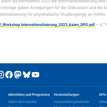
 steht als Kernthema 2023 die Internationalisierung und
vorträge gaben Anregungen für die Diskussion und die E
ationalisierung für physikalische Studiengänge an HAWs.
Workshop Internationalisierung_2023_Aalen_DPG.pdf
— 4.7
Aktivitäten und Programme
Veranstaltungen
DPG-
Selbst aktiv werden
Veranstaltungskalender
Aktu