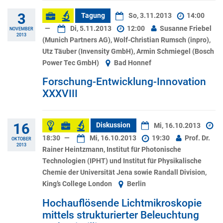
3
Tagung
So, 3.11.2013
14:00
—
Di, 5.11.2013
12:00
Susanne Friebel
NOVEMBER
2013
(Munich Partners AG), Wolf-Christian Rumsch (inpro),
Utz Täuber (Invensity GmbH), Armin Schmiegel (Bosch
Power Tec GmbH)
Bad Honnef
Forschung-Entwicklung-Innovation
XXXVIII
16
Diskussion
Mi, 16.10.2013
18:30
—
Mi, 16.10.2013
19:30
Prof. Dr.
OKTOBER
2013
Rainer Heintzmann, Institut für Photonische
Technologien (IPHT) und Institut für Physikalische
Chemie der Universität Jena sowie Randall Division,
King’s College London
Berlin
Hochauflösende Lichtmikroskopie
mittels strukturierter Beleuchtung