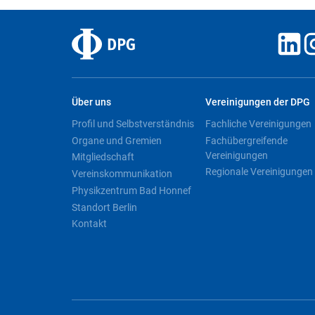
Über uns
Vereinigungen der DPG
Profil und Selbstverständnis
Fachliche Vereinigungen
Organe und Gremien
Fachübergreifende
Vereinigungen
Mitgliedschaft
Regionale Vereinigungen
Vereinskommunikation
Physikzentrum Bad Honnef
Standort Berlin
Kontakt