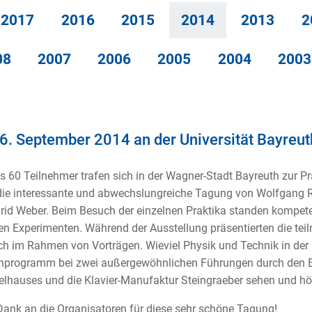
2017
2016
2015
2014
2013
2
08
2007
2006
2005
2004
2003
6. September 2014 an der Universität Bayreut
s 60 Teilnehmer trafen sich in der Wagner-Stadt Bayreuth zur P
die interessante und abwechslungreiche Tagung von Wolfgang 
rid Weber. Beim Besuch der einzelnen Praktika standen kompet
en Experimenten. Während der Ausstellung präsentierten die t
h im Rahmen von Vorträgen. Wieviel Physik und Technik in der
programm bei zwei außergewöhnlichen Führungen durch den Ba
elhauses und die Klavier-Manufaktur Steingraeber sehen und hö
Dank an die Organisatoren für diese sehr schöne Tagung!