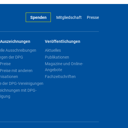
Spenden
Mitgliedschaft
Presse
Auszeichnungen
Veröffentlichungen
elle Ausschreibungen
Aktuelles
ngen der DPG
Publikationen
Preise
Magazine und Online-
Angebote
Preise mit anderen
nisationen
Fachzeitschriften
e der DPG-Vereinigungen
eichnungen mit DPG-
ligung