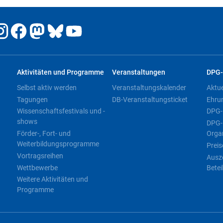
Aktivitäten und Programme
Veranstaltungen
DPG-
Selbst aktiv werden
Veranstaltungskalender
Aktu
Tagungen
DB-Veranstaltungsticket
Ehru
Wissenschaftsfestivals und -
DPG-
shows
DPG-
Förder-, Fort- und
Orga
Weiterbildungsprogramme
Preis
Vortragsreihen
Ausz
Wettbewerbe
Betei
Weitere Aktivitäten und
Programme