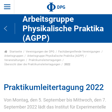
Arbeitsgruppe
Physikalische Praktika
(AGPP)
Startseite
Vereinigungen der DPG
Fachübergreifende Vereinigungen
Arbeitsgruppen
Arbeitsgruppe Physikalische Praktika (AGPP)
Veranstaltungen
Praktikumsleitertagungen
Übersicht über die Praktikumsleitertagungen
2022
Praktikumleitertagung 2022
Von Montag, den 5. September bis Mittwoch, den 7.
September 2022 lädt das Institut für Experimentelle