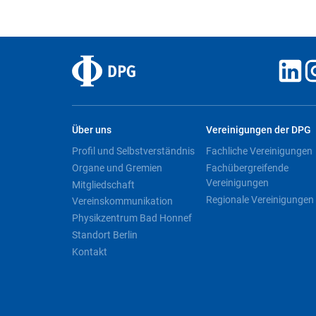
Über uns
Vereinigungen der DPG
Profil und Selbstverständnis
Fachliche Vereinigungen
Organe und Gremien
Fachübergreifende
Vereinigungen
Mitgliedschaft
Regionale Vereinigungen
Vereinskommunikation
Physikzentrum Bad Honnef
Standort Berlin
Kontakt