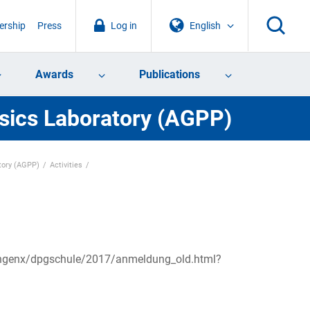
rship
Press
Log in
English
Awards
Publications
sics Laboratory (AGPP)
tory (AGPP)
Activities
ungenx/dpgschule/2017/anmeldung_old.html?