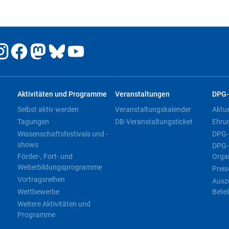
Aktivitäten und Programme
Veranstaltungen
DPG-
Selbst aktiv werden
Veranstaltungskalender
Aktu
Tagungen
DB-Veranstaltungsticket
Ehru
Wissenschaftsfestivals und -
DPG-
shows
DPG-
Förder-, Fort- und
Orga
Weiterbildungsprogramme
Preis
Vortragsreihen
Ausz
Wettbewerbe
Betei
Weitere Aktivitäten und
Programme