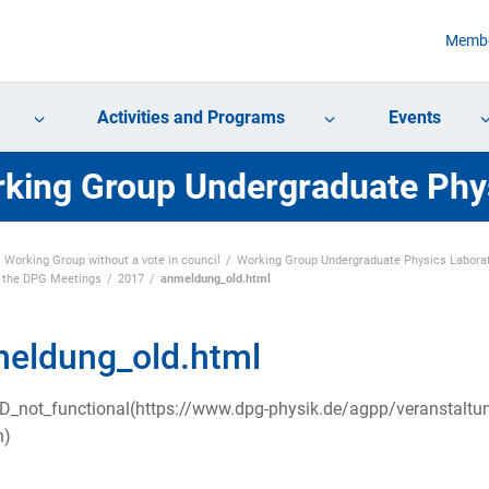
Membe
Activities and Programs
Events
king Group Undergraduate Phy
Working Group without a vote in council
Working Group Undergraduate Physics Labora
f the DPG Meetings
2017
anmeldung_old.html
eldung_old.html
_not_functional(https://www.dpg-physik.de/agpp/veranstalt
n)