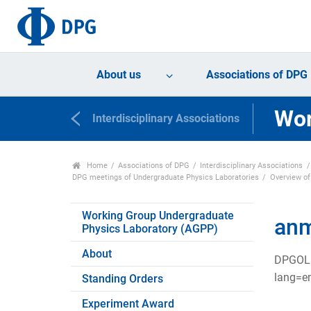
About us
Associations of DPG
Wor
Interdisciplinary Associations
Home
Associations of DPG
Interdisciplinary Associations
DPG meetings of Undergraduate Physics Laboratories
Overview o
Working Group Undergraduate
anm
Physics Laboratory (AGPP)
About
DPGOLD
lang=e
Standing Orders
Experiment Award