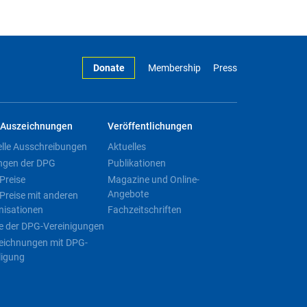
Donate
Membership
Press
Auszeichnungen
Veröffentlichungen
elle Ausschreibungen
Aktuelles
ngen der DPG
Publikationen
Preise
Magazine und Online-
Angebote
Preise mit anderen
nisationen
Fachzeitschriften
e der DPG-Vereinigungen
eichnungen mit DPG-
ligung