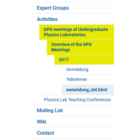
Expert Groups
Activities
DPG meetings of Undergraduate
Physics Laboratories
Overview of the DPG
Meetings
2017
Anmeldung
Teilnehmer
anmeldung_old.html
Physics Lab Teaching Conferences
Mailing List
Wiki
Contact