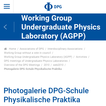
Working Group
Undergraduate Physics
Laboratory (AGPP)
Home
Associations of DPG
Interdisciplinary Associations
Working Group without a vote in council
Working Group Undergraduate Physics Laboratory (AGPP)
Activities
DPG meetings of Undergraduate Physics Laboratories
Overview of the DPG Meetings
2010
web2010
Photogalerie DPG-Schule Physikalische Praktika
Photogalerie DPG-Schule
Physikalische Praktika