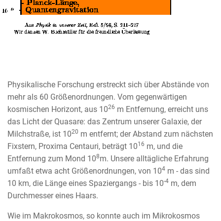
Physikalische Forschung erstreckt sich über Abstände von
mehr als 60 Größenordnungen. Vom gegenwärtigen
26
kosmischen Horizont, aus 10
m Entfernung, erreicht uns
das Licht der Quasare: das Zentrum unserer Galaxie, der
20
Milchstraße, ist 10
m entfernt; der Abstand zum nächsten
16
Fixstern, Proxima Centauri, beträgt 10
m, und die
8
Entfernung zum Mond 10
m. Unsere alltägliche Erfahrung
4
umfaßt etwa acht Größenordnungen, von 10
m - das sind
-4
10 km, die Länge eines Spaziergangs - bis 10
m, dem
Durchmesser eines Haars.
Wie im Makrokosmos, so konnte auch im Mikrokosmos