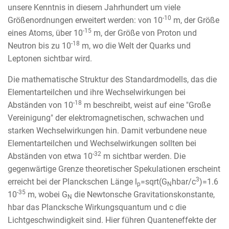
unsere Kenntnis in diesem Jahrhundert um viele
-10
Größenordnungen erweitert werden: von 10
m, der Größe
-15
eines Atoms, über 10
m, der Größe von Proton und
-18
Neutron bis zu 10
m, wo die Welt der Quarks und
Leptonen sichtbar wird.
Die mathematische Struktur des Standardmodells, das die
Elementarteilchen und ihre Wechselwirkungen bei
-18
Abständen von 10
m beschreibt, weist auf eine "Große
Vereinigung" der elektromagnetischen, schwachen und
starken Wechselwirkungen hin. Damit verbundene neue
Elementarteilchen und Wechselwirkungen sollten bei
-32
Abständen von etwa 10
m sichtbar werden. Die
gegenwärtige Grenze theoretischer Spekulationen erscheint
3
erreicht bei der Planckschen Länge l
=sqrt(G
hbar/c
)=1.6
p
N
-35
10
m, wobei G
die Newtonsche Gravitationskonstante,
N
hbar das Plancksche Wirkungsquantum und c die
Lichtgeschwindigkeit sind. Hier führen Quanteneffekte der