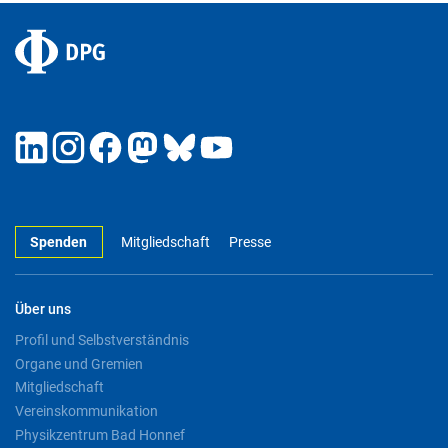
Spenden
Mitgliedschaft
Presse
Über uns
Profil und Selbstverständnis
Organe und Gremien
Mitgliedschaft
Vereinskommunikation
Physikzentrum Bad Honnef