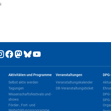
H
Aktivitäten und Programme
Veranstaltungen
DPG-
Selbst aktiv werden
Veranstaltungskalender
Aktu
Tagungen
DB-Veranstaltungsticket
Ehru
Wissenschaftsfestivals und -
DPG-
shows
DPG-
Förder-, Fort- und
Orga
Weiterbildungsprogramme