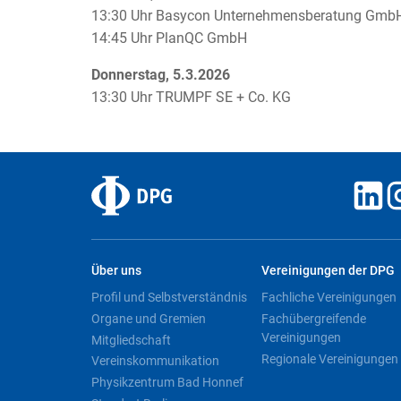
13:30 Uhr Basycon Unternehmensberatung Gmb
14:45 Uhr PlanQC GmbH
Donnerstag, 5.3.2026
13:30 Uhr TRUMPF SE + Co. KG
Über uns
Vereinigungen der DPG
Profil und Selbstverständnis
Fachliche Vereinigungen
Organe und Gremien
Fachübergreifende
Vereinigungen
Mitgliedschaft
Regionale Vereinigungen
Vereinskommunikation
Physikzentrum Bad Honnef