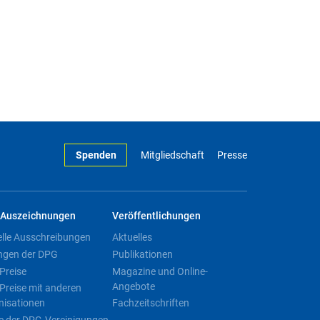
Spenden
Mitgliedschaft
Presse
Auszeichnungen
Veröffentlichungen
elle Ausschreibungen
Aktuelles
ngen der DPG
Publikationen
Preise
Magazine und Online-
Angebote
Preise mit anderen
nisationen
Fachzeitschriften