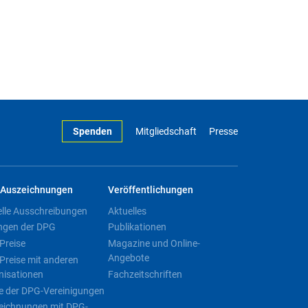
Spenden
Mitgliedschaft
Presse
Auszeichnungen
Veröffentlichungen
elle Ausschreibungen
Aktuelles
ngen der DPG
Publikationen
Preise
Magazine und Online-
Angebote
Preise mit anderen
nisationen
Fachzeitschriften
e der DPG-Vereinigungen
eichnungen mit DPG-