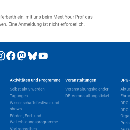
erberth ein, mit uns beim Meet Your Prof das
en. Eine Anmeldung ist nicht erforderlich.
Aktivitäten und Programme
Veranstaltungen
DPG-
Selbst aktiv werden
Veranstaltungskalender
Aktu
Tagungen
DB-Veranstaltungsticket
Ehru
Wissenschaftsfestivals und -
DPG-
shows
DPG-
Förder-, Fort- und
Orga
Weiterbildungsprogramme
Preis
Vortragsreihen
Ausz