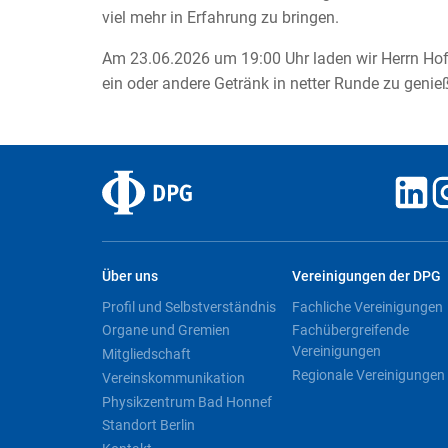
viel mehr in Erfahrung zu bringen.
Am 23.06.2026 um 19:00 Uhr laden wir Herrn Hoff
ein oder andere Getränk in netter Runde zu genieß
Über uns
Vereinigungen der DPG
Profil und Selbstverständnis
Fachliche Vereinigungen
Organe und Gremien
Fachübergreifende
Vereinigungen
Mitgliedschaft
Regionale Vereinigungen
Vereinskommunikation
Physikzentrum Bad Honnef
Standort Berlin