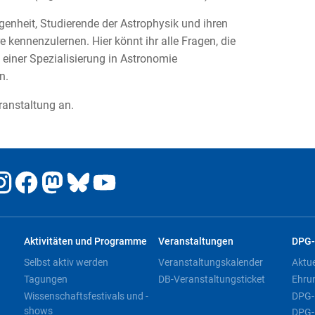
genheit, Studierende der Astrophysik und ihren
 kennenzulernen. Hier könnt ihr alle Fragen, die
einer Spezialisierung in Astronomie
n.
ranstaltung an.
Aktivitäten und Programme
Veranstaltungen
DPG-
Selbst aktiv werden
Veranstaltungskalender
Aktu
Tagungen
DB-Veranstaltungsticket
Ehru
Wissenschaftsfestivals und -
DPG-
shows
DPG-