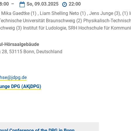
8:00 –
So, 09.03.2025
22:00
, Mika Gaedtke (1) , Liam Shelling Neto (1) , Jens Junge (3), (1) I
, Technische Universität Braunschweig (2) Physikalisch-Technisc
chweig (3) Institut für Ludologie, SRH Hochschule für Kommuni
ul-Hörsaalgebäude
 28, 53115 Bonn, Deutschland
 junge DPG (AKjDPG)
nual Conference of the DPG in Bonn.