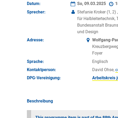
Datum:
So, 09.03.2025
1
Sprecher:
Stefanie Kroker (1, 2) 
für Halbleitertechnik
Bundesanstalt Brauns
und Design
Adresse:
Wolfgang-Pa
Kreuzbergweg
Foyer
Sprache:
Englisch
Kontakt­person:
David Ohse,
DPG-Vereinigung:
Arbeitskreis
Beschreibung
This programme item is part of the 88th An