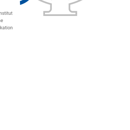
nstitut
he
kation