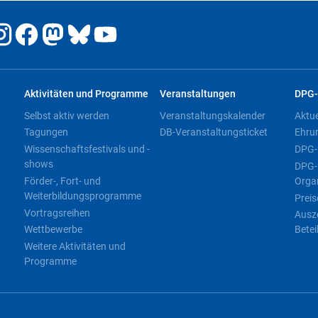
Aktivitäten und Programme
Veranstaltungen
DPG-
Selbst aktiv werden
Veranstaltungskalender
Aktu
Tagungen
DB-Veranstaltungsticket
Ehru
Wissenschaftsfestivals und -
DPG-
shows
DPG-
Förder-, Fort- und
Orga
Weiterbildungsprogramme
Preis
Vortragsreihen
Ausz
Wettbewerbe
Betei
Weitere Aktivitäten und
Programme