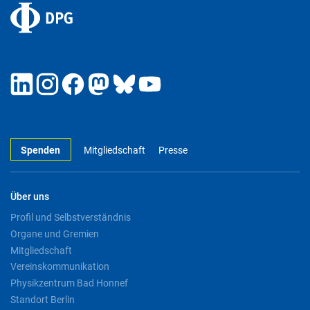
Spenden
Mitgliedschaft
Presse
Über uns
Profil und Selbstverständnis
Organe und Gremien
Mitgliedschaft
Vereinskommunikation
Physikzentrum Bad Honnef
Standort Berlin