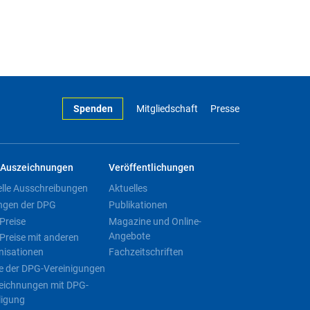
Spenden
Mitgliedschaft
Presse
Auszeichnungen
Veröffentlichungen
elle Ausschreibungen
Aktuelles
ngen der DPG
Publikationen
Preise
Magazine und Online-
Angebote
Preise mit anderen
nisationen
Fachzeitschriften
e der DPG-Vereinigungen
eichnungen mit DPG-
ligung