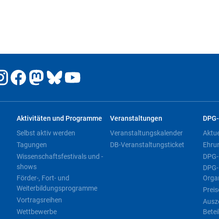
Aktivitäten und Programme
Veranstaltungen
DPG-
Selbst aktiv werden
Veranstaltungskalender
Aktu
Tagungen
DB-Veranstaltungsticket
Ehru
Wissenschaftsfestivals und -
DPG-
shows
DPG-
Förder-, Fort- und
Orga
Weiterbildungsprogramme
Preis
Vortragsreihen
Ausz
Wettbewerbe
Betei