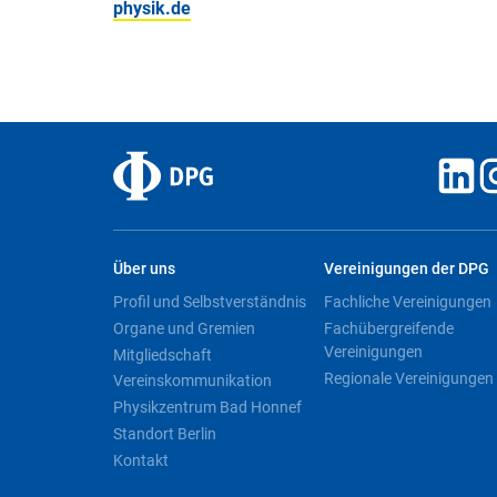
physik.de
Über uns
Vereinigungen der DPG
Profil und Selbstverständnis
Fachliche Vereinigungen
Organe und Gremien
Fachübergreifende
Vereinigungen
Mitgliedschaft
Regionale Vereinigungen
Vereinskommunikation
Physikzentrum Bad Honnef
Standort Berlin
Kontakt