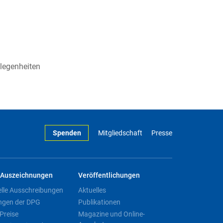
elegenheiten
Spenden
Mitgliedschaft
Presse
Auszeichnungen
Veröffentlichungen
elle Ausschreibungen
Aktuelles
ngen der DPG
Publikationen
Preise
Magazine und Online-