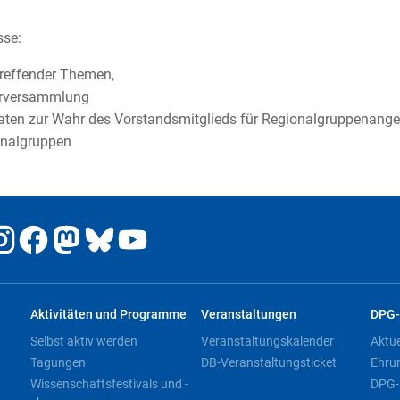
sse:
treffender Themen,
derversammlung
idaten zur Wahr des Vorstandsmitglieds für Regionalgruppenang
onalgruppen
Aktivitäten und Programme
Veranstaltungen
DPG-
Selbst aktiv werden
Veranstaltungskalender
Aktu
Tagungen
DB-Veranstaltungsticket
Ehru
Wissenschaftsfestivals und -
DPG-