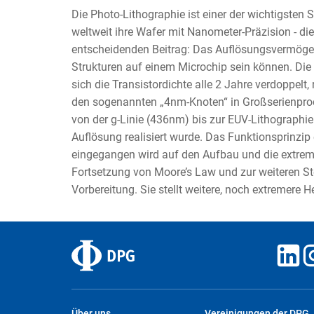
Die Photo-Lithographie ist einer der wichtigsten 
weltweit ihre Wafer mit Nanometer-Präzision - die
entscheidenden Beitrag: Das Auflösungsvermögen 
Strukturen auf einem Microchip sein können. Die E
sich die Transistordichte alle 2 Jahre verdoppelt,
den sogenannten „4nm-Knoten“ in Großserienprodu
von der g-Linie (436nm) bis zur EUV-Lithographie
Auflösung realisiert wurde. Das Funktionsprinzip
eingegangen wird auf den Aufbau und die extreme
Fortsetzung von Moore’s Law und zur weiteren Ste
Vorbereitung. Sie stellt weitere, noch extremere 
Über uns
Vereinigungen der DPG