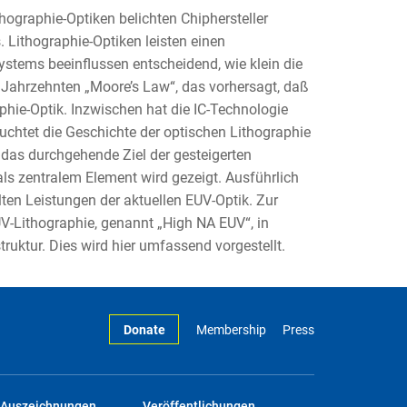
thographie-Optiken belichten Chiphersteller
. Lithographie-Optiken leisten einen
stems beeinflussen entscheidend, wie klein die
 6 Jahrzehnten „Moore’s Law“, das vorhersagt, daß
aphie-Optik. Inzwischen hat die IC-Technologie
uchtet die Geschichte der optischen Lithographie
n das durchgehende Ziel der gesteigerten
ls zentralem Element wird gezeigt. Ausführlich
ten Leistungen der aktuellen EUV-Optik. Zur
UV-Lithographie, genannt „High NA EUV“, in
truktur. Dies wird hier umfassend vorgestellt.
Donate
Membership
Press
Auszeichnungen
Veröffentlichungen