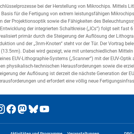
Schlüsselprozesse bei der Herstellung von Mikrochips. Mittels Li
 Basis für die Fertigung von extrem leistungsfähigen Mikrochips
der Projektionsoptik sowie die Fähigkeiten des Beleuchtungssy
ntwicklung der integrierten Schaltkreise („ICs“) folgt seit fast
 realisiert primär durch die Steigerung der Auflösung der Lithogr
ktion und der „3nm-Knoten“ steht vor der Tür. Der Vortrag bele
 (13.5nm). Dabei wird gezeigt, wie mit unterschiedlichen Mittel
 eines EUV-Lithographie-Systems („Scanner“) mit der EUV-Optik a
n physikalisch-technischen Herausforderungen sowie die erziel
igerung der Auflösung ist derzeit die nächste Generation der E
Herausforderungen und erfordert eine völlig neue Fertigungsinfras
Aktivitäten und Programme
Veranstaltungen
DPG-