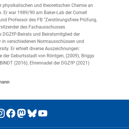
ur physikalischen und theoretischen Chemie an
n. Er war 1989/90 am Baker-Lab der Cornell
und Professor des FB "Zerstörungsfreie Prüfung,
Vorsitzender des Fachausschusses
s DGZfP-Beirats und Beiratsmitglied der
tiv in verschiedenen Normausschüssen und
sity. Er erhielt diverse Auszeichnungen:
e der Geburtsstadt von Röntgen, (2009), Briggs
BINDT (2016), Ehrennadel der DGZfP (2021)
fmann