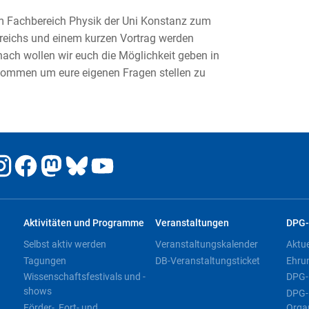
 Fachbereich Physik der Uni Konstanz zum
ereichs und einem kurzen Vortrag werden
nach wollen wir euch die Möglichkeit geben in
kommen um eure eigenen Fragen stellen zu
Aktivitäten und Programme
Veranstaltungen
DPG-
Selbst aktiv werden
Veranstaltungskalender
Aktu
Tagungen
DB-Veranstaltungsticket
Ehru
Wissenschaftsfestivals und -
DPG-
shows
DPG-
Förder-, Fort- und
Orga