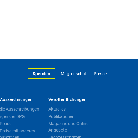
Spenden
Mitgliedschaft
Presse
Auszeichnungen
Veröffentlichungen
elle Ausschreibungen
Aktuelles
ngen der DPG
Publikationen
Preise
Magazine und Online-
Angebote
Preise mit anderen
nisationen
Fachzeitschriften