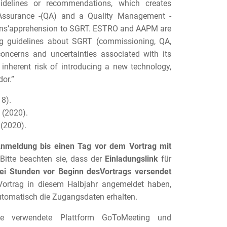
uidelines or recommendations, which creates
 Assurance -(QA) and a Quality Management -
ans’apprehension to SGRT. ESTRO and AAPM are
ng guidelines about SGRT (commissioning, QA,
 concerns and uncertainties associated with its
 inherent risk of introducing a new technology,
or.”
8).
 (2020).
(2020).
nmeldung bis einen Tag vor dem Vortrag mit
Bitte beachten sie, dass der
Einladungslink
für
ei Stunden vor Beginn desVortrags versendet
e-Vortrag in diesem Halbjahr angemeldet haben,
utomatisch die Zugangsdaten erhalten.
die verwendete Plattform GoToMeeting und