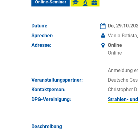
Online-Seminar
Datum:
Do, 29.10.20
Sprecher:
Vania Batista
Adresse:
Online
Online
Anmeldung erf
Veran­staltungs­partner:
Deutsche Gese
Kontakt­person:
Christopher D
DPG-Vereinigung:
Strahlen- un
Beschreibung