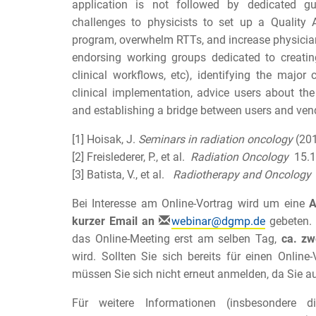
application is not followed by dedicated g
challenges to physicists to set up a Quality
program, overwhelm RTTs, and increase physici
endorsing working groups dedicated to creati
clinical workflows, etc), identifying the major
clinical implementation, advice users about the
and establishing a bridge between users and vend
[1] Hoisak, J.
Seminars in radiation oncology
(201
[2] Freislederer, P., et al.
Radiation Oncology
15.1
[3] Batista, V., et al.
Radiotherapy and Oncology
Bei Interesse am Online-Vortrag wird um eine
A
kurzer Email an
gebeten. 
das Online-Meeting erst am selben Tag,
ca. zw
wird. Sollten Sie sich bereits für einen Onlin
müssen Sie sich nicht erneut anmelden, da Sie a
Für weitere Informationen (insbesondere 