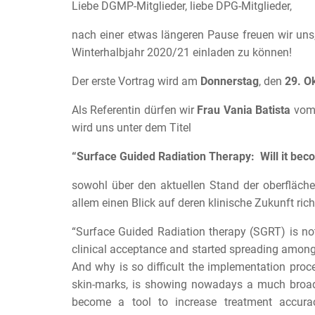
Liebe DGMP-Mitglieder, liebe DPG-Mitglieder,
nach einer etwas längeren Pause freuen wir uns
Winterhalbjahr 2020/21 einladen zu können!
Der erste Vortrag wird am
Donnerstag
, den
29. O
Als Referentin dürfen wir
Frau Vania Batista
vo
wird uns unter dem Titel
“Surface Guided Radiation Therapy: Will it bec
sowohl über den aktuellen Stand der oberflächen
allem einen Blick auf deren klinische Zukunft ric
“Surface Guided Radiation therapy (SGRT) is not
clinical acceptance and started spreading among
And why is so difficult the implementation proc
skin-marks, is showing nowadays a much broad s
become a tool to increase treatment accuracy