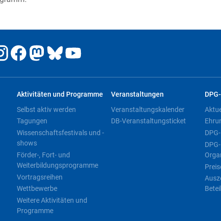
Aktivitäten und Programme
Veranstaltungen
DPG-
Selbst aktiv werden
Veranstaltungskalender
Aktu
Tagungen
DB-Veranstaltungsticket
Ehru
Wissenschaftsfestivals und -
DPG-
shows
DPG-
Förder-, Fort- und
Orga
Weiterbildungsprogramme
Preis
Vortragsreihen
Ausz
Wettbewerbe
Betei
Weitere Aktivitäten und
Programme