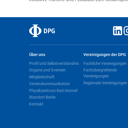
Über uns
Vereinigungen der DPG
Profil und Selbstverständnis
Fachliche Vereinigungen
Organe und Gremien
Fachübergreifende
Vereinigungen
Mitgliedschaft
Regionale Vereinigungen
Vereinskommunikation
Physikzentrum Bad Honnef
Standort Berlin
Kontakt