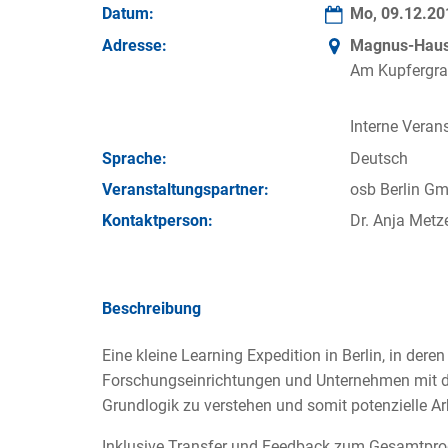
Datum:
Mo, 09.12.2
Adresse:
Magnus-Haus 
Am Kupfergra
Interne Verans
Sprache:
Deutsch
Veran­staltungs­partner:
osb Berlin G
Kontakt­person:
Dr. Anja Metze
Beschreibung
Eine kleine Learning Expedition in Berlin, in der
Forschungseinrichtungen und Unternehmen mit 
Grundlogik zu verstehen und somit potenzielle Ar
Inklusive Transfer und Feedback zum Gesamtpr