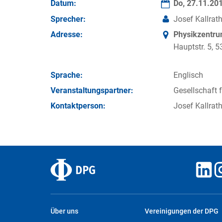
Datum:
Do, 27.11.20
Sprecher:
Josef Kallrath
Adresse:
Physikzentr
Hauptstr. 5,
Sprache:
Englisch
Veran­staltungs­partner:
Gesellschaft 
Kontakt­person:
Josef Kallrat
Über uns
Vereinigungen der DPG