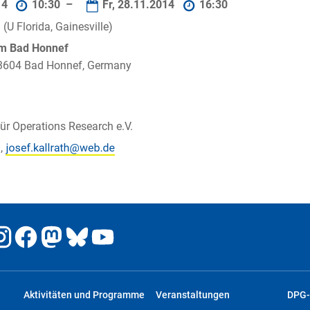
14
10:30 –
Fr, 28.11.2014
16:30
 (U Florida, Gainesville)
um Bad Honnef
 53604 Bad Honnef, Germany
für Operations Research e.V.
h,
Aktivitäten und Programme
Veranstaltungen
DPG-