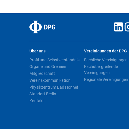
Über uns
Vereinigungen der DPG
Profil und Selbstverständnis
Fachliche Vereinigungen
Organe und Gremien
Fachübergreifende
Vereinigungen
Mitgliedschaft
Regionale Vereinigungen
Vereinskommunikation
Physikzentrum Bad Honnef
Standort Berlin
Kontakt