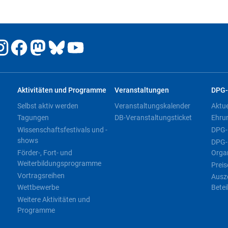
Aktivitäten und Programme
Veranstaltungen
DPG-
Selbst aktiv werden
Veranstaltungskalender
Aktu
Tagungen
DB-Veranstaltungsticket
Ehru
Wissenschaftsfestivals und -
DPG-
shows
DPG-
Förder-, Fort- und
Orga
Weiterbildungsprogramme
Preis
Vortragsreihen
Ausz
Wettbewerbe
Betei
Weitere Aktivitäten und
Programme