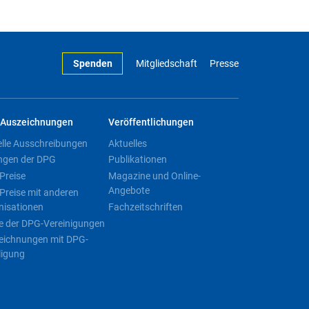
Spenden
Mitgliedschaft
Presse
Auszeichnungen
Veröffentlichungen
elle Ausschreibungen
Aktuelles
ngen der DPG
Publikationen
Preise
Magazine und Online-
Angebote
Preise mit anderen
nisationen
Fachzeitschriften
e der DPG-Vereinigungen
eichnungen mit DPG-
ligung