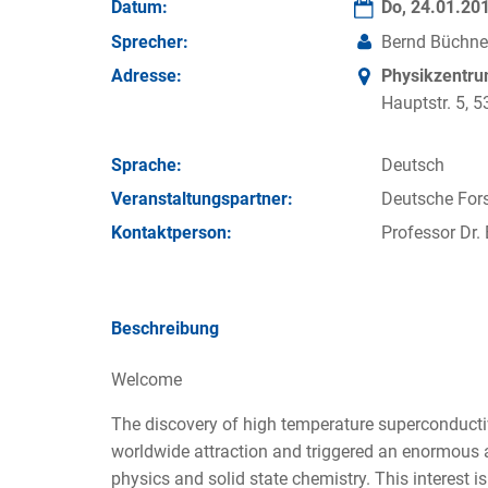
Datum:
Do, 24.01.20
Sprecher:
Bernd Büchne
Adresse:
Physikzentr
Hauptstr. 5,
Sprache:
Deutsch
Veran­staltungs­partner:
Deutsche For
Kontakt­person:
Professor Dr.
Beschreibung
Welcome
The discovery of high temperature superconducti
worldwide attraction and triggered an enormous am
physics and solid state chemistry. This interest is