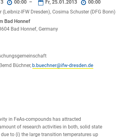
13
00:00 –
Fr, 25.01.2013
00:00
r (Leibniz-IFW Dresden), Cosima Schuster (DFG Bonn)
um Bad Honnef
 53604 Bad Honnef, Germany
schungsgemeinschaft
 Bernd Büchner,
vity in FeAs-compounds has attracted
ount of research activities in both, solid state
 due to (i) the large transition temperatures up