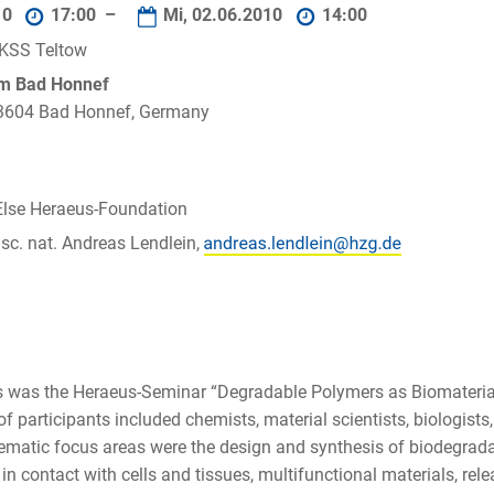
10
17:00 –
Mi, 02.06.2010
14:00
GKSS Teltow
um Bad Honnef
 53604 Bad Honnef, Germany
Else Heraeus-Foundation
. sc. nat. Andreas Lendlein,
ies was the Heraeus-Seminar “Degradable Polymers as Biomateri
participants included chemists, material scientists, biologists, 
hematic focus areas were the design and synthesis of biodegradab
in contact with cells and tissues, multifunctional materials, rele