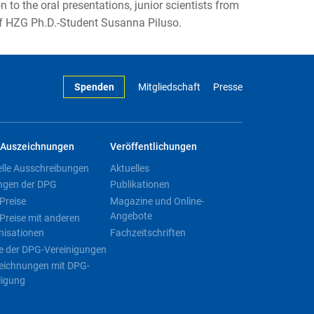
to the oral presentations, junior scientists from
 of HZG Ph.D.-Student Susanna Piluso.
Spenden
Mitgliedschaft
Presse
Auszeichnungen
Veröffentlichungen
elle Ausschreibungen
Aktuelles
ngen der DPG
Publikationen
Preise
Magazine und Online-
Angebote
Preise mit anderen
nisationen
Fachzeitschriften
e der DPG-Vereinigungen
eichnungen mit DPG-
ligung