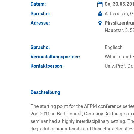
Datum:
So, 30.05.20
Sprecher:
A. Lendlein, 
Adresse:
Physikzentr
Hauptstr. 5,
Sprache:
Englisch
Veran­staltungs­partner:
Wilhelm and 
Kontakt­person:
Univ.-Prof. Dr
Beschreibung
The starting point for the AFPM conference ser
2nd 2010 in Bad Honnef, Germany. As the group of 
seminar had a highly interdisciplinary setting. T
degradable biomaterials and their characteristics 