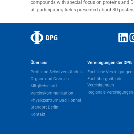
compounds with special focus on proteins and DNA/
all participating fields presented about 30 post
Über uns
Vereinigungen der DPG
Profil und Selbstverständnis
Fachliche Vereinigungen
Organe und Gremien
Fachübergreifende
Vereinigungen
Mitgliedschaft
Regionale Vereinigungen
Vereinskommunikation
Physikzentrum Bad Honnef
Standort Berlin
Kontakt