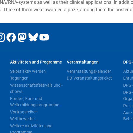
RNA-systems as well as their clinical applications. In addition 
ers. Three of them were awarded a prize, among them the poster
Aktivitäten und Programme
Veranstaltungen
DPG-
Selbst aktiv werden
Veranstaltungskalender
Aktu
Tagungen
DB-Veranstaltungsticket
Ehru
Wissenschaftsfestivals und -
DPG-
shows
DPG-
Förder-, Fort- und
Orga
Weiterbildungsprogramme
Preis
Vortragsreihen
Ausz
Wettbewerbe
Betei
Weitere Aktivitäten und
Programme