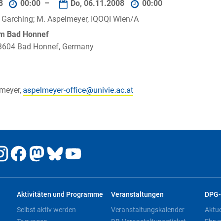
08
00:00 –
Do, 06.11.2008
00:00
 Garching; M. Aspelmeyer, IQOQI Wien/A
um Bad Honnef
 53604 Bad Honnef, Germany
meyer,
Aktivitäten und Programme
Veranstaltungen
DPG-
Selbst aktiv werden
Veranstaltungskalender
Aktu