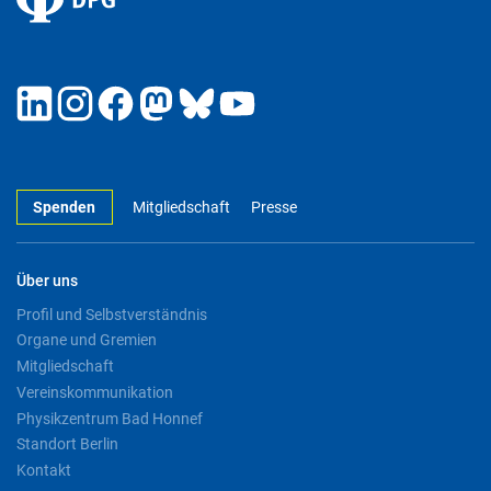
Spenden
Mitgliedschaft
Presse
Über uns
Profil und Selbstverständnis
Organe und Gremien
Mitgliedschaft
Vereinskommunikation
Physikzentrum Bad Honnef
Standort Berlin
Kontakt