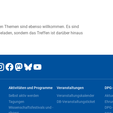
ren Themen sind ebenso willkommen. Es sind
geladen, sondern das Treffen ist darüber hinaus
Aktivitäten und Programme
Veranstaltungen
DPG-
Selbst aktiv werden
Veranstaltungskalender
Aktu
Tagungen
DB-Veranstaltungsticket
Ehru
Wissenschaftsfestivals und -
DPG-
shows