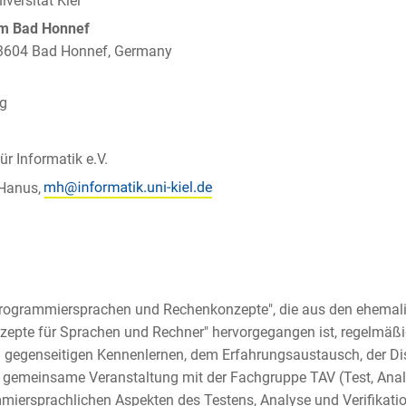
iversität Kiel
um Bad Honnef
 53604 Bad Honnef, Germany
ig
ür Informatik e.V.
 Hanus,
 "Programmiersprachen und Rechenkonzepte", die aus den ehema
nzepte für Sprachen und Rechner" hervorgegangen ist, regelmäß
em gegenseitigen Kennenlernen, dem Erfahrungsaustausch, der Di
s gemeinsame Veranstaltung mit der Fachgruppe TAV (Test, Analy
ammiersprachlichen Aspekten des Testens, Analyse und Verifika