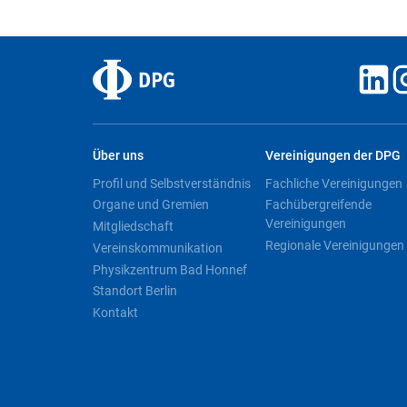
Über uns
Vereinigungen der DPG
Profil und Selbstverständnis
Fachliche Vereinigungen
Organe und Gremien
Fachübergreifende
Vereinigungen
Mitgliedschaft
Regionale Vereinigungen
Vereinskommunikation
Physikzentrum Bad Honnef
Standort Berlin
Kontakt