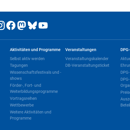
Aktivitäten und Programme
Veranstaltungen
DPG-
Selbst aktiv werden
Veranstaltungskalender
Aktu
Tagungen
DB-Veranstaltungsticket
Ehru
Wissenschaftsfestivals und -
DPG-
shows
DPG-
Förder-, Fort- und
Orga
Weiterbildungsprogramme
Preis
Vortragsreihen
Ausz
Wettbewerbe
Betei
Weitere Aktivitäten und
Programme