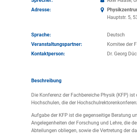
Sprecher:
Axel Haase, U
Adresse:
Physikzentr
Hauptstr. 5,
Sprache:
Deutsch
Veran­staltungs­partner:
Komitee der F
Kontakt­person:
Dr. Georg Dü
Beschreibung
Die Konferenz der Fachbereiche Physik (KFP) ist
Hochschulen, die der Hochschulrektorenkonferen
Aufgabe der KFP ist die gegenseitige Beratun
Angelegenheiten der Forschung und Lehre, die d
Abteilungen obliegen, sowie die Vertretung der d