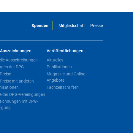
Spenden
Mitgliedschaft
Presse
Auszeichnungen
Veröffentlichungen
elle Ausschreibungen
Aktuelles
ngen der DPG
Publikationen
Preise
Magazine und Online-
Angebote
Preise mit anderen
nisationen
Fachzeitschriften
e der DPG-Vereinigungen
eichnungen mit DPG-
ligung