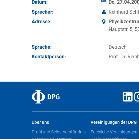
Datum:
Do, 27.04.20
Sprecher:
Reinhard Schl
Adresse:
Physikzentr
Hauptstr. 5,
Sprache:
Deutsch
Kontakt­person:
Prof. Dr. Rein
Über uns
Vereinigungen der DPG
Profil und Selbstverständnis
Fachliche Vereinigungen