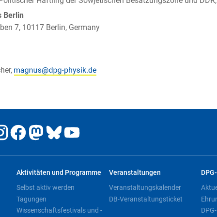
Politischer Häftling der Sowjetischen Besatzungszone und DDR
Berlin
ben 7, 10117 Berlin, Germany
her,
Aktivitäten und Programme
Veranstaltungen
DPG-
Selbst aktiv werden
Veranstaltungskalender
Aktu
Tagungen
DB-Veranstaltungsticket
Ehru
Wissenschaftsfestivals und -
DPG-