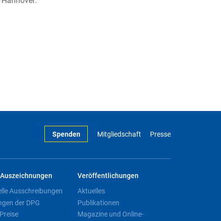
, Hannover:
Spenden
Mitgliedschaft
Presse
Auszeichnungen
Veröffentlichungen
elle Ausschreibungen
Aktuelles
ngen der DPG
Publikationen
Preise
Magazine und Online-