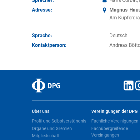
Sprecher:
Hans Corbat, 
Adresse:
Magnus-Haus 
Am Kupfergra
Sprache:
Deutsch
Kontakt­person:
Andreas Böttc
Über uns
Vereinigungen der DPG
Profil und Selbstverständnis
Fachliche Vereinigungen
Organe und Gremien
Fachübergreifende
Vereinigungen
Mitgliedschaft