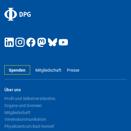
Spenden
Mitgliedschaft
Presse
Über uns
Profil und Selbstverständnis
Organe und Gremien
Mitgliedschaft
Vereinskommunikation
Physikzentrum Bad Honnef